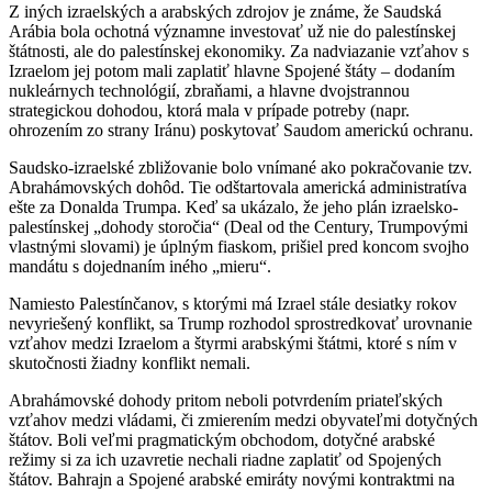
Z iných izraelských a arabských zdrojov je známe, že Saudská
Arábia bola ochotná významne investovať už nie do palestínskej
štátnosti, ale do palestínskej ekonomiky. Za nadviazanie vzťahov s
Izraelom jej potom mali zaplatiť hlavne Spojené štáty – dodaním
nukleárnych technológií, zbraňami, a hlavne dvojstrannou
strategickou dohodou, ktorá mala v prípade potreby (napr.
ohrozením zo strany Iránu) poskytovať Saudom americkú ochranu.
Saudsko-izraelské zbližovanie bolo vnímané ako pokračovanie tzv.
Abrahámovských dohôd. Tie odštartovala americká administratíva
ešte za Donalda Trumpa. Keď sa ukázalo, že jeho plán izraelsko-
palestínskej „dohody storočia“ (Deal od the Century, Trumpovými
vlastnými slovami) je úplným fiaskom, prišiel pred koncom svojho
mandátu s dojednaním iného „mieru“.
Namiesto Palestínčanov, s ktorými má Izrael stále desiatky rokov
nevyriešený konflikt, sa Trump rozhodol sprostredkovať urovnanie
vzťahov medzi Izraelom a štyrmi arabskými štátmi, ktoré s ním v
skutočnosti žiadny konflikt nemali.
Abrahámovské dohody pritom neboli potvrdením priateľských
vzťahov medzi vládami, či zmierením medzi obyvateľmi dotyčných
štátov. Boli veľmi pragmatickým obchodom, dotyčné arabské
režimy si za ich uzavretie nechali riadne zaplatiť od Spojených
štátov. Bahrajn a Spojené arabské emiráty novými kontraktmi na