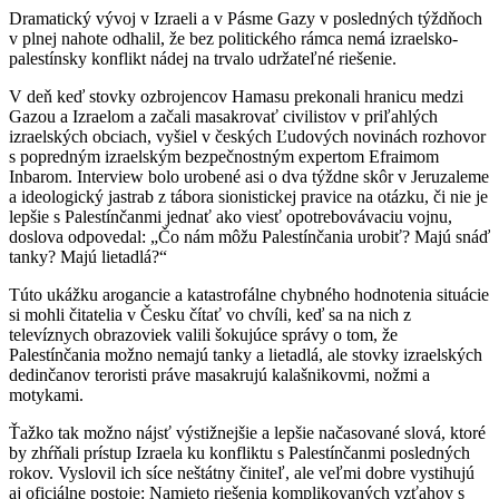
Dramatický vývoj v Izraeli a v Pásme Gazy v posledných týždňoch
v plnej nahote odhalil, že bez politického rámca nemá izraelsko-
palestínsky konflikt nádej na trvalo udržateľné riešenie.
V deň keď stovky ozbrojencov Hamasu prekonali hranicu medzi
Gazou a Izraelom a začali masakrovať civilistov v priľahlých
izraelských obciach, vyšiel v českých Ľudových novinách rozhovor
s popredným izraelským bezpečnostným expertom Efraimom
Inbarom. Interview bolo urobené asi o dva týždne skôr v Jeruzaleme
a ideologický jastrab z tábora sionistickej pravice na otázku, či nie je
lepšie s Palestínčanmi jednať ako viesť opotrebovávaciu vojnu,
doslova odpovedal: „Čo nám môžu Palestínčania urobiť? Majú snáď
tanky? Majú lietadlá?“
Túto ukážku arogancie a katastrofálne chybného hodnotenia situácie
si mohli čitatelia v Česku čítať vo chvíli, keď sa na nich z
televíznych obrazoviek valili šokujúce správy o tom, že
Palestínčania možno nemajú tanky a lietadlá, ale stovky izraelských
dedinčanov teroristi práve masakrujú kalašnikovmi, nožmi a
motykami.
Ťažko tak možno nájsť výstižnejšie a lepšie načasované slová, ktoré
by zhŕňali prístup Izraela ku konfliktu s Palestínčanmi posledných
rokov. Vyslovil ich síce neštátny činiteľ, ale veľmi dobre vystihujú
aj oficiálne postoje: Namieto riešenia komplikovaných vzťahov s