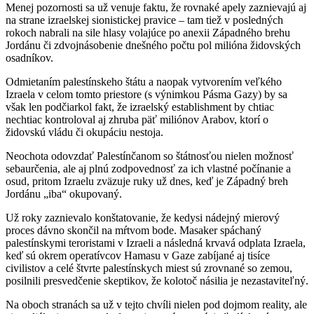
Menej pozornosti sa už venuje faktu, že rovnaké apely zaznievajú aj
na strane izraelskej sionistickej pravice – tam tiež v posledných
rokoch nabrali na sile hlasy volajúce po anexii Západného brehu
Jordánu či zdvojnásobenie dnešného počtu pol milióna židovských
osadníkov.
Odmietaním palestínskeho štátu a naopak vytvorením veľkého
Izraela v celom tomto priestore (s výnimkou Pásma Gazy) by sa
však len podčiarkol fakt, že izraelský establishment by chtiac
nechtiac kontroloval aj zhruba päť miliónov Arabov, ktorí o
židovskú vládu či okupáciu nestoja.
Neochota odovzdať Palestínčanom so štátnosťou nielen možnosť
sebaurčenia, ale aj plnú zodpovednosť za ich vlastné počínanie a
osud, pritom Izraelu zväzuje ruky už dnes, keď je Západný breh
Jordánu „iba“ okupovaný.
Už roky zaznievalo konštatovanie, že kedysi nádejný mierový
proces dávno skončil na mŕtvom bode. Masaker spáchaný
palestínskymi teroristami v Izraeli a následná krvavá odplata Izraela,
keď sú okrem operatívcov Hamasu v Gaze zabíjané aj tisíce
civilistov a celé štvrte palestínskych miest sú zrovnané so zemou,
posilnili presvedčenie skeptikov, že kolotoč násilia je nezastaviteľný.
Na oboch stranách sa už v tejto chvíli nielen pod dojmom reality, ale