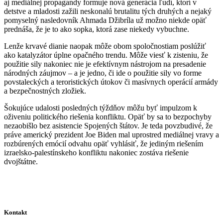
aj mediálnej propagandy formuje nová generácia ľudí, ktorí v
detstve a mladosti zažili neskonalú brutalitu tých druhých a nejaký
pomyselný nasledovník Ahmada Džibríla už možno niekde opäť
prednáša, že je to ako sopka, ktorá zase niekedy vybuchne.
Lenže krvavé dianie naopak môže obom spoločnostiam poslúžiť
ako katalyzátor úplne opačného trendu. Môže viesť k zisteniu, že
použitie sily nakoniec nie je efektívnym nástrojom na presadenie
národných záujmov – a je jedno, či ide o použitie sily vo forme
povstaleckých a teroristických útokov či masívnych operácií armády
a bezpečnostných zložiek.
Šokujúce udalosti posledných týždňov môžu byť impulzom k
oživeniu politického riešenia konfliktu. Opäť by sa to bezpochyby
nezaobišlo bez asistencie Spojených štátov. Je teda povzbudivé, že
práve americký prezident Joe Biden mal uprostred mediálnej vravy a
rozbúrených emócií odvahu opäť vyhlásiť, že jediným riešením
izraelsko-palestínskeho konfliktu nakoniec zostáva riešenie
dvojštátne.
Kontakt