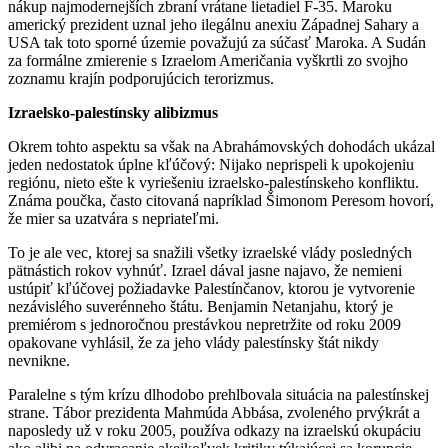
nákup najmodernejších zbraní vrátane lietadiel F-35. Maroku
americký prezident uznal jeho ilegálnu anexiu Západnej Sahary a
USA tak toto sporné územie považujú za súčasť Maroka. A Sudán
za formálne zmierenie s Izraelom Američania vyškrtli zo svojho
zoznamu krajín podporujúcich terorizmus.
Izraelsko-palestínsky alibizmus
Okrem tohto aspektu sa však na Abrahámovských dohodách ukázal
jeden nedostatok úplne kľúčový: Nijako neprispeli k upokojeniu
regiónu, nieto ešte k vyriešeniu izraelsko-palestínskeho konfliktu.
Známa poučka, často citovaná napríklad Šimonom Peresom hovorí,
že mier sa uzatvára s nepriateľmi.
To je ale vec, ktorej sa snažili všetky izraelské vlády posledných
pätnástich rokov vyhnúť. Izrael dával jasne najavo, že nemieni
ustúpiť kľúčovej požiadavke Palestínčanov, ktorou je vytvorenie
nezávislého suverénneho štátu. Benjamin Netanjahu, ktorý je
premiérom s jednoročnou prestávkou nepretržite od roku 2009
opakovane vyhlásil, že za jeho vlády palestínsky štát nikdy
nevnikne.
Paralelne s tým krízu dlhodobo prehlbovala situácia na palestínskej
strane. Tábor prezidenta Mahmúda Abbása, zvoleného prvýkrát a
naposledy už v roku 2005, používa odkazy na izraelskú okupáciu