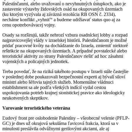
Palestínčanmi, alebo uvažovaní o nevyhnutných ústupkoch, ako je
zastavenie výstavby židovských osád na okupovaných územiach
(ku ktorým vyzývala aj záväzná rezolúcia RB OSN č. 2334),
necháme konflikt „vyhniť“ a budeme udržiavať status quo aj za
cenu opotrebovávacej vojny.
Osady sa rozširujú, takže nehrozí vzbura osadníckej lobby a rozpad
najpravicovejšej vlády v izraelskej histórii. Palestínčanom je možné
pridať pracovné kvóty na dochádzanie do Izraela, zmierniť niektoré
reštrikcie na okupovaných územiach. A prípadné povstalecké alebo
teroristické aktivity zo strany Palestínčanov riešiť ad hoc zásahmi
vojenských a policajných jednotiek.
Treba povedať, že na riziká takéhoto postupu v Izraeli stále častejšie
v poslednej dobe poukazovali bezpečnostní experti aj bývalí siloví
ministri alebo šéfovia tajných služieb. Momentálne vládnuci
establishment sa ale podľa všetkých indícií vydal cestou
uspokojovania potrieb krajnej sionistickej pravice ako ideologicky
neukotvených skeptikov.
Varovanie teroristického veterána
Ľudový front pre oslobodenie Palestíny – všeobecné velenie (PFLP-
GC) je dnes už okrajová sekulárna ľavicová frakcia, ktorá sa v
minulosti preslávila odvážnymi gerilovými akciami, ale aj