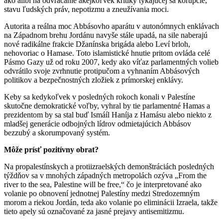
ako alibi na odvracanie akejkoľvek kritiky týkajúcej sa korupcie,
stavu ľudských práv, nepotizmu a zneužívania moci.
Autorita a reálna moc Abbásovho aparátu v autonómnych enklávach
na Západnom brehu Jordánu navyše stále upadá, na sile naberajú
nové radikálne frakcie Džanínska brigáda alebo Leví brloh,
nehovoriac o Hamase. Toto islamistické hnutie pritom ovláda celé
Pásmo Gazy už od roku 2007, kedy ako víťaz parlamentných volieb
odvrátilo svoje zvrhnutie protipučom a vyhnaním Abbásových
politikov a bezpečnostných zložiek z prímorskej enklávy.
Keby sa kedykoľvek v posledných rokoch konali v Palestíne
skutočne demokratické voľby, vyhral by tie parlamentné Hamas a
prezidentom by sa stal buď Ismáíl Haníja z Hamásu alebo niekto z
mladšej generácie odbojných lídrov odmietajúcich Abbásov
bezzubý a skorumpovaný systém.
Môže prísť pozitívny obrat?
Na propalestínskych a protiizraelských demonštráciách posledných
týždňov sa v mnohých západných metropolách ozýva „From the
river to the sea, Palestine will be free,“ čo je interpretované ako
volanie po obnovení jednotnej Palestíny medzi Stredozemným
morom a riekou Jordán, teda ako volanie po eliminácii Izraela, takže
tieto apely sú označované za jasné prejavy antisemitizmu.