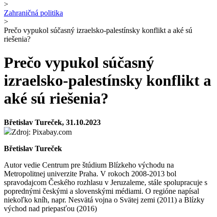
>
Zahraničná politika
>
Prečo vypukol súčasný izraelsko-palestínsky konflikt a aké sú
riešenia?
Prečo vypukol súčasný
izraelsko-palestínsky konflikt a
aké sú riešenia?
Břetislav Tureček, 31.10.2023
Zdroj: Pixabay.com
Břetislav Tureček
Autor vedie Centrum pre štúdium Blízkeho východu na
Metropolitnej univerzite Praha. V rokoch 2008-2013 bol
spravodajcom Českého rozhlasu v Jeruzaleme, stále spolupracuje s
poprednými českými a slovenskými médiami. O regióne napísal
niekoľko kníh, napr. Nesvätá vojna o Svätej zemi (2011) a Blízky
východ nad priepasťou (2016)