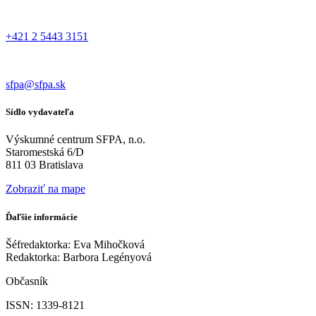
+421 2 5443 3151
sfpa@sfpa.sk
Sídlo vydavateľa
Výskumné centrum SFPA, n.o.
Staromestská 6/D
811 03 Bratislava
Zobraziť na mape
Ďaľšie informácie
Šéfredaktorka: Eva Mihočková
Redaktorka: Barbora Legényová
Občasník
ISSN: 1339-8121