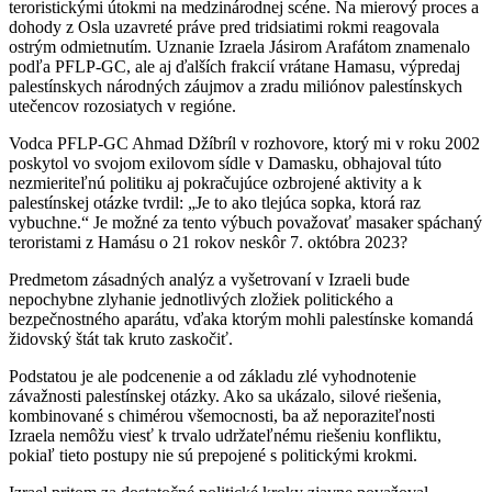
teroristickými útokmi na medzinárodnej scéne. Na mierový proces a
dohody z Osla uzavreté práve pred tridsiatimi rokmi reagovala
ostrým odmietnutím. Uznanie Izraela Jásirom Arafátom znamenalo
podľa PFLP-GC, ale aj ďalších frakcií vrátane Hamasu, výpredaj
palestínskych národných záujmov a zradu miliónov palestínskych
utečencov rozosiatych v regióne.
Vodca PFLP-GC Ahmad Džíbríl v rozhovore, ktorý mi v roku 2002
poskytol vo svojom exilovom sídle v Damasku, obhajoval túto
nezmieriteľnú politiku aj pokračujúce ozbrojené aktivity a k
palestínskej otázke tvrdil: „Je to ako tlejúca sopka, ktorá raz
vybuchne.“ Je možné za tento výbuch považovať masaker spáchaný
teroristami z Hamásu o 21 rokov neskôr 7. októbra 2023?
Predmetom zásadných analýz a vyšetrovaní v Izraeli bude
nepochybne zlyhanie jednotlivých zložiek politického a
bezpečnostného aparátu, vďaka ktorým mohli palestínske komandá
židovský štát tak kruto zaskočiť.
Podstatou je ale podcenenie a od základu zlé vyhodnotenie
závažnosti palestínskej otázky. Ako sa ukázalo, silové riešenia,
kombinované s chimérou všemocnosti, ba až neporaziteľnosti
Izraela nemôžu viesť k trvalo udržateľnému riešeniu konfliktu,
pokiaľ tieto postupy nie sú prepojené s politickými krokmi.