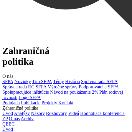
Zahraničná
politika
O nás
SFPA
Novinky
Tím SFPA
Témy
História
Správna rada SFPA
Správna rada RC SFPA
Výročné správy
Podporovatelia SFPA
Spolupracujúce inštitúcie
Návod na poukázanie 2%
Plán rodovej
rovnosti
Logo SFPA
Podujatia
Publikácie
Projekty
Kontakt
Zahraničná politika
Úvod
Analýzy
Názory
Rozhovory
Videá
Hodnotiaca konferencia
ZP
O nás
Archív
CEEC
Úvod