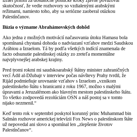
Izrael pritom za dostatočné politické kroky zjavne považoval
skutočnosť, že vedie rozhovory so vzdialenými arabskými
režimami, namiesto toho, aby sa seriózne zaoberal otázkou
Palestínčanov.
Ilúzia o význame Abrahámovských dohôd
Ako jedna z možných motivácií načasovania útoku Hamasu bola
spomínaná chystaná dohoda o nadviazaní vzťahov medzi Saudskou
Arábiou a Izraelom. Tá by podľa všetkých indícií znamenala de
facto odsunutie palestínskej otázky zo zreteľa momentálne
najvplyvnejšej arabskej krajiny.
Pred tromi rokmi mi saudskoarabský štátny minister zahraničných
vecí Ádil al-Džubajr v interview počas návštevy Prahy tvrdil, že
Rijád podmieňuje urovnanie vzťahov s Izraelom „vznikom
palestínskeho štátu s hranicami z roku 1967, možno s malými
úpravami a Jeruzalémom ako hlavným mestom palestínskeho štátu.
To všetko zodpovedá rezolúciám OSN a náš postoj sa v tomto
nijako nezmenil.“
Keď tento rok v septembri poskytol korunný princ Muhammad bin
Salmán rozhovor americkej televízii Fox News o palestínskom štáte
už nepovedal ani slovo a spomínal len „zlepšenie životov
Palestínčanov“.