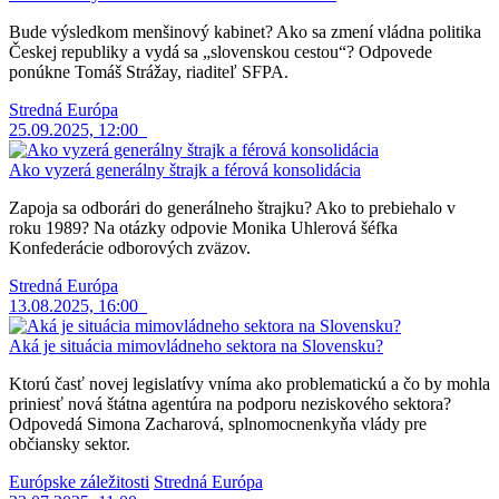
Bude výsledkom menšinový kabinet? Ako sa zmení vládna politika
Českej republiky a vydá sa „slovenskou cestou“? Odpovede
ponúkne Tomáš Strážay, riaditeľ SFPA.
Stredná Európa
25.09.2025, 12:00
Ako vyzerá generálny štrajk a férová konsolidácia
Zapoja sa odborári do generálneho štrajku? Ako to prebiehalo v
roku 1989? Na otázky odpovie Monika Uhlerová šéfka
Konfederácie odborových zväzov.
Stredná Európa
13.08.2025, 16:00
Aká je situácia mimovládneho sektora na Slovensku?
Ktorú časť novej legislatívy vníma ako problematickú a čo by mohla
priniesť nová štátna agentúra na podporu neziskového sektora?
Odpovedá Simona Zacharová, splnomocnenkyňa vlády pre
občiansky sektor.
Európske záležitosti
Stredná Európa