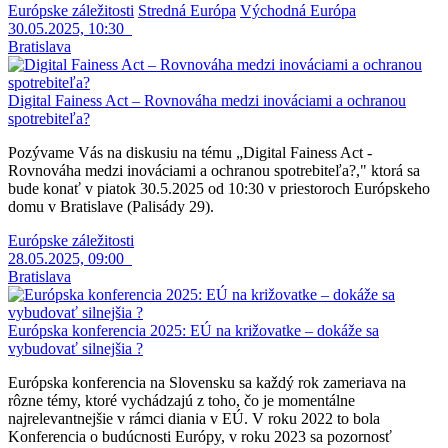
Európske záležitosti
Stredná Európa
Východná Európa
30.05.2025, 10:30
Bratislava
Digital Fainess Act – Rovnováha medzi inováciami a ochranou
spotrebiteľa?
Pozývame Vás na diskusiu na tému „Digital Fainess Act -
Rovnováha medzi inováciami a ochranou spotrebiteľa?," ktorá sa
bude konať v piatok 30.5.2025 od 10:30 v priestoroch Európskeho
domu v Bratislave (Palisády 29).
Európske záležitosti
28.05.2025, 09:00
Bratislava
Európska konferencia 2025: EÚ na križovatke – dokáže sa
vybudovať silnejšia ?
Európska konferencia na Slovensku sa každý rok zameriava na
rôzne témy, ktoré vychádzajú z toho, čo je momentálne
najrelevantnejšie v rámci diania v EÚ. V roku 2022 to bola
Konferencia o budúcnosti Európy, v roku 2023 sa pozornosť