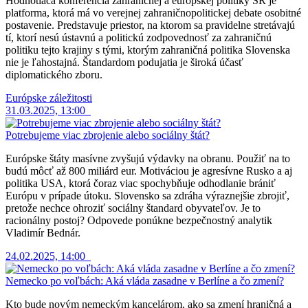
Hodnotiaca konferencia zahraničnej a európskej politiky SR je
platforma, ktorá má vo verejnej zahraničnopolitickej debate osobitné
postavenie. Predstavuje priestor, na ktorom sa pravidelne stretávajú
tí, ktorí nesú ústavnú a politickú zodpovednosť za zahraničnú
politiku tejto krajiny s tými, ktorým zahraničná politika Slovenska
nie je ľahostajná. Štandardom podujatia je široká účasť
diplomatického zboru.
Európske záležitosti
31.03.2025, 13:00
Potrebujeme viac zbrojenie alebo sociálny štát?
Európske štáty masívne zvyšujú výdavky na obranu. Použiť na to
budú môcť až 800 miliárd eur. Motiváciou je agresívne Rusko a aj
politika USA, ktorá čoraz viac spochybňuje odhodlanie brániť
Európu v prípade útoku. Slovensko sa zdráha výraznejšie zbrojiť,
pretože nechce ohroziť sociálny štandard obyvateľov. Je to
racionálny postoj? Odpovede ponúkne bezpečnostný analytik
Vladimír Bednár.
24.02.2025, 14:00
Nemecko po voľbách: Aká vláda zasadne v Berlíne a čo zmení?
Kto bude novým nemeckým kancelárom, ako sa zmení hraničná a