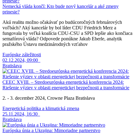
Nemecká vláda končí: Kto bude nový kancelár a aké zmeny
prinesie?
Akú realitu možno očakávať po budúcoročných februárových
voľbách? Aký kancelár by bol líder CDU Friedrich Merz a
fungovala by veľká koalícia CDU-CSU a SPD lepšie ako končiaca
semafórová vláda? Odpovede ponúkne Jakub Eberle, analytik
pražského Ústavu medzinárodných vzťahov
Európske záležitosti
02.12.2024, 09:00
Bratislava
CEEC XVIII. – Stredoeurópska energetická konferencia 2024:
Riešenie výziev v oblasti energetickej bezpečnosti a transformácie
2. - 3. december 2024, Crowne Plaza Bratislava
Energetická politika a klimatická zmena
25.11.2024, 16:30
Bratislava
Európska únia a Ukrajina: Mimoriadne partnerstvo