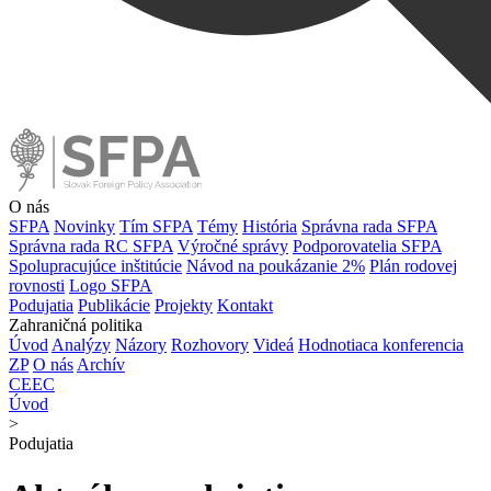
O nás
SFPA
Novinky
Tím SFPA
Témy
História
Správna rada SFPA
Správna rada RC SFPA
Výročné správy
Podporovatelia SFPA
Spolupracujúce inštitúcie
Návod na poukázanie 2%
Plán rodovej
rovnosti
Logo SFPA
Podujatia
Publikácie
Projekty
Kontakt
Zahraničná politika
Úvod
Analýzy
Názory
Rozhovory
Videá
Hodnotiaca konferencia
ZP
O nás
Archív
CEEC
Úvod
>
Podujatia