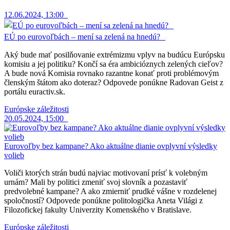
12.06.2024, 13:00
EÚ po eurovoľbách – mení sa zelená na hnedú?
Aký bude mať posilňovanie extrémizmu vplyv na budúcu Európsku
komisiu a jej politiku? Končí sa éra ambicióznych zelených cieľov?
A bude nová Komisia rovnako razantne konať proti problémovým
členským štátom ako doteraz? Odpovede ponúkne Radovan Geist z
portálu euractiv.sk.
Európske záležitosti
20.05.2024, 15:00
Eurovoľby bez kampane? Ako aktuálne dianie ovplyvní výsledky
volieb
Voliči ktorých strán budú najviac motivovaní prísť k volebným
urnám? Mali by politici zmeniť svoj slovník a pozastaviť
predvolebné kampane? A ako zmierniť prudké vášne v rozdelenej
spoločností? Odpovede ponúkne politologička Aneta Világi z
Filozofickej fakulty Univerzity Komenského v Bratislave.
Európske záležitosti