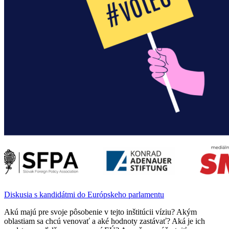
Diskusia s kandidátmi do Európskeho parlamentu
Akú majú pre svoje pôsobenie v tejto inštitúcii víziu? Akým
oblastiam sa chcú venovať a aké hodnoty zastávať? Aká je ich