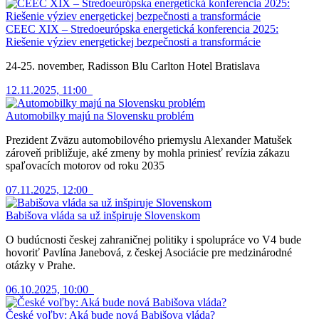
CEEC XIX – Stredoeurópska energetická konferencia 2025:
Riešenie výziev energetickej bezpečnosti a transformácie
24-25. november, Radisson Blu Carlton Hotel Bratislava
12.11.2025, 11:00
Automobilky majú na Slovensku problém
Prezident Zväzu automobilového priemyslu Alexander Matušek
zároveň približuje, aké zmeny by mohla priniesť revízia zákazu
spaľovacích motorov od roku 2035
07.11.2025, 12:00
Babišova vláda sa už inšpiruje Slovenskom
O budúcnosti českej zahraničnej politiky i spolupráce vo V4 bude
hovoriť Pavlína Janebová, z českej Asociácie pre medzinárodné
otázky v Prahe.
06.10.2025, 10:00
České voľby: Aká bude nová Babišova vláda?