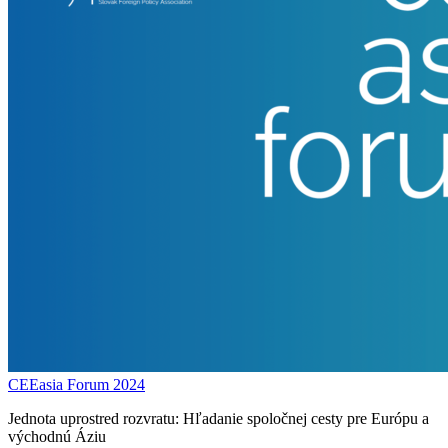
CEEasia Forum 2024
Jednota uprostred rozvratu: Hľadanie spoločnej cesty pre Európu a
východnú Áziu