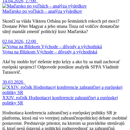
14.04.2026, 17:00
Maďarsko po voľbách – analýza výsledkov
Skončí sa vláda Viktora Orbána po šestnástich rokoch pri moci?
Dostane Péter Magyar a jeho strana Tisza od voličov dostatočne
silný mandát zmeniť politický kurz Maďarska?
02.04.2026, 12:00
Vojna na Blízkom Východe – dôvody a východiská
Aké by mohlo byť riešenie tejto krízy a ako by sa mali zachovať
európski spojenci? Odpovede ponúkne analytik SFPA Vladimír
Tarasovič.
30.03.2026
XXIV. ročník Hodnotiacej konferencie zahraničnej a európskej
politiky SR
Hodnotiaca konferencia zahraničnej a európskej politiky SR je
platforma, ktorá má vo verejnej zahraničnopolitickej debate osobitné
postavenie. Predstavuje priestor, na ktorom sa pravidelne stretávajú
tí, ktorí nesú ústavnú a politickú zodpovednosť za zahraničnú