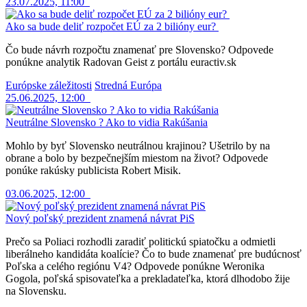
23.07.2025, 11:00
Ako sa bude deliť rozpočet EÚ za 2 bilióny eur?
Čo bude návrh rozpočtu znamenať pre Slovensko? Odpovede
ponúkne analytik Radovan Geist z portálu euractiv.sk
Európske záležitosti
Stredná Európa
25.06.2025, 12:00
Neutrálne Slovensko ? Ako to vidia Rakúšania
Mohlo by byť Slovensko neutrálnou krajinou? Ušetrilo by na
obrane a bolo by bezpečnejším miestom na život? Odpovede
ponúke rakúsky publicista Robert Misik.
03.06.2025, 12:00
Nový poľský prezident znamená návrat PiS
Prečo sa Poliaci rozhodli zaradiť politickú spiatočku a odmietli
liberálneho kandidáta koalície? Čo to bude znamenať pre budúcnosť
Poľska a celého regiónu V4? Odpovede ponúkne Weronika
Gogola, poľská spisovateľka a prekladateľka, ktorá dlhodobo žije
na Slovensku.