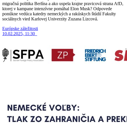
migračná politika Berlína a ako uspela krajne pravicová strana AfD,
ktorej v kampane intenzívne pomáhal Elon Musk? Odpovede
ponúkne vedúca katedry nemeckých a rakúskych štúdií Fakulty
sociálnych vied Karlovej Univerzity Zuzana Lizcová.
Európske záležitosti
10.02.2025, 11:30