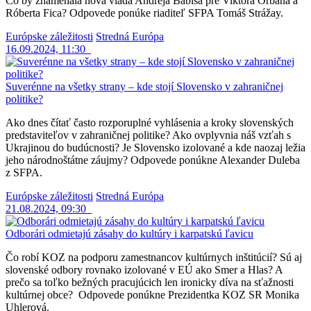
Čo by znamenala nová vláda Andreja Babiša pre Viktora Orbána a
Róberta Fica? Odpovede ponúke riaditeľ SFPA Tomáš Strážay.
Európske záležitosti
Stredná Európa
16.09.2024, 11:30
Suverénne na všetky strany – kde stojí Slovensko v zahraničnej
politike?
Ako dnes čítať často rozporuplné vyhlásenia a kroky slovenských
predstaviteľov v zahraničnej politike? Ako ovplyvnia náš vzťah s
Ukrajinou do budúcnosti? Je Slovensko izolované a kde naozaj ležia
jeho národnoštátne záujmy? Odpovede ponúkne Alexander Duleba
z SFPA.
Európske záležitosti
Stredná Európa
21.08.2024, 09:30
Odborári odmietajú zásahy do kultúry i karpatskú ľavicu
Čo robí KOZ na podporu zamestnancov kultúrnych inštitúcií? Sú aj
slovenské odbory rovnako izolované v EÚ ako Smer a Hlas? A
prečo sa toľko bežných pracujúcich len ironicky díva na sťažnosti
kultúrnej obce? Odpovede ponúkne Prezidentka KOZ SR Monika
Uhlerová.