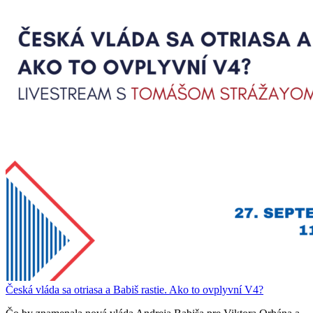
Česká vláda sa otriasa a Babiš rastie. Ako to ovplyvní V4?