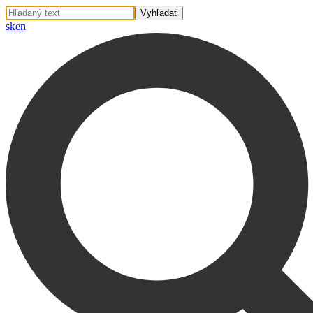
sk
en