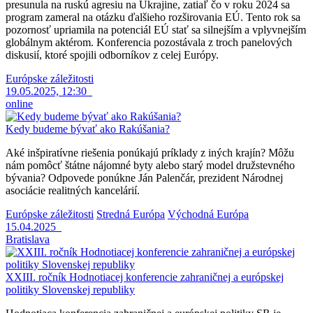
presunula na ruskú agresiu na Ukrajine, zatiaľ čo v roku 2024 sa
program zameral na otázku ďalšieho rozširovania EÚ. Tento rok sa
pozornosť upriamila na potenciál EÚ stať sa silnejším a vplyvnejším
globálnym aktérom. Konferencia pozostávala z troch panelových
diskusií, ktoré spojili odborníkov z celej Európy.
Európske záležitosti
19.05.2025, 12:30
online
Kedy budeme bývať ako Rakúšania?
Aké inšpiratívne riešenia ponúkajú príklady z iných krajín? Môžu
nám pomôcť štátne nájomné byty alebo starý model družstevného
bývania? Odpovede ponúkne Ján Palenčár, prezident Národnej
asociácie realitných kancelárií.
Európske záležitosti
Stredná Európa
Východná Európa
15.04.2025
Bratislava
XXIII. ročník Hodnotiacej konferencie zahraničnej a európskej
politiky Slovenskej republiky