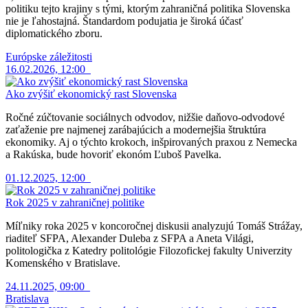
politiku tejto krajiny s tými, ktorým zahraničná politika Slovenska
nie je ľahostajná. Štandardom podujatia je široká účasť
diplomatického zboru.
Európske záležitosti
16.02.2026, 12:00
Ako zvýšiť ekonomický rast Slovenska
Ročné zúčtovanie sociálnych odvodov, nižšie daňovo-odvodové
zaťaženie pre najmenej zarábajúcich a modernejšia štruktúra
ekonomiky. Aj o týchto krokoch, inšpirovaných praxou z Nemecka
a Rakúska, bude hovoriť ekonóm Ľuboš Pavelka.
01.12.2025, 12:00
Rok 2025 v zahraničnej politike
Míľniky roka 2025 v koncoročnej diskusii analyzujú Tomáš Strážay,
riaditeľ SFPA, Alexander Duleba z SFPA a Aneta Világi,
politologička z Katedry politológie Filozofickej fakulty Univerzity
Komenského v Bratislave.
24.11.2025, 09:00
Bratislava