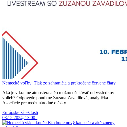
Nemecké voľby: Tlak zo zahraničia a prekročené červené čiary
Aká je v krajine atmosféra a čo možno očakávať od výsledkov
volieb? Odpovede ponúkne Zuzana Zavadilová, analytička
Asociácie pre medzinárodné otázky
Európske záležitosti
03.12.2024, 13:00