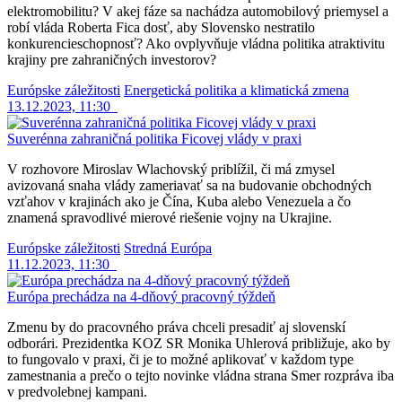
elektromobilitu? V akej fáze sa nachádza automobilový priemysel a
robí vláda Roberta Fica dosť, aby Slovensko nestratilo
konkurencieschopnosť? Ako ovplyvňuje vládna politika atraktivitu
krajiny pre zahraničných investorov?
Európske záležitosti
Energetická politika a klimatická zmena
13.12.2023, 11:30
Suverénna zahraničná politika Ficovej vlády v praxi
V rozhovore Miroslav Wlachovský priblížil, či má zmysel
avizovaná snaha vlády zameriavať sa na budovanie obchodných
vzťahov v krajinách ako je Čína, Kuba alebo Venezuela a čo
znamená spravodlivé mierové riešenie vojny na Ukrajine.
Európske záležitosti
Stredná Európa
11.12.2023, 11:30
Európa prechádza na 4-dňový pracovný týždeň
Zmenu by do pracovného práva chceli presadiť aj slovenskí
odborári. Prezidentka KOZ SR Monika Uhlerová približuje, ako by
to fungovalo v praxi, či je to možné aplikovať v každom type
zamestnania a prečo o tejto novinke vládna strana Smer rozpráva iba
v predvolebnej kampani.