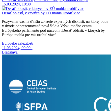
15.03.2024, 10:30
Desať oblastí, v ktorých by EÚ mohla urobiť viac
Pozývame vás na ďalšiu zo série expertných diskusií, na ktorej bude
v úvode odprezentovaná nová štúdia Výskumného centra
Európskeho parlamentu pod názvom „Desať oblastí, v ktorých by
Európa mohla pre vás urobiť viac".
Európske záležitosti
11.03.2024, 09:00
Bratislava