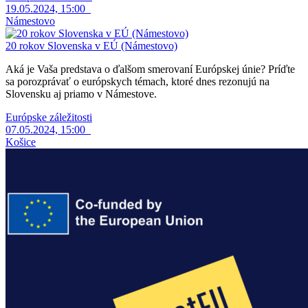
19.05.2024, 15:00
Námestovo
20 rokov Slovenska v EÚ (Námestovo)
Aká je Vaša predstava o ďalšom smerovaní Európskej únie? Príďte
sa porozprávať o európskych témach, ktoré dnes rezonujú na
Slovensku aj priamo v Námestove.
Európske záležitosti
07.05.2024, 15:00
Košice