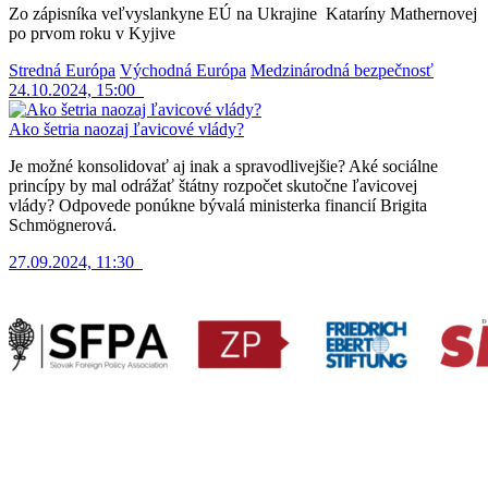
Zo zápisníka veľvyslankyne EÚ na Ukrajine Kataríny Mathernovej
po prvom roku v Kyjive
Stredná Európa
Východná Európa
Medzinárodná bezpečnosť
24.10.2024, 15:00
Ako šetria naozaj ľavicové vlády?
Je možné konsolidovať aj inak a spravodlivejšie? Aké sociálne
princípy by mal odrážať štátny rozpočet skutočne ľavicovej
vlády? Odpovede ponúkne bývalá ministerka financií Brigita
Schmögnerová.
27.09.2024, 11:30