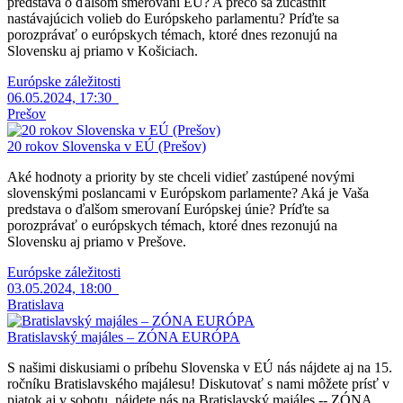
predstava o ďalšom smerovaní EÚ? A prečo sa zúčastniť
nastávajúcich volieb do Európskeho parlamentu? Príďte sa
porozprávať o európskych témach, ktoré dnes rezonujú na
Slovensku aj priamo v Košiciach.
Európske záležitosti
06.05.2024, 17:30
Prešov
20 rokov Slovenska v EÚ (Prešov)
Aké hodnoty a priority by ste chceli vidieť zastúpené novými
slovenskými poslancami v Európskom parlamente? Aká je Vaša
predstava o ďalšom smerovaní Európskej únie? Príďte sa
porozprávať o európskych témach, ktoré dnes rezonujú na
Slovensku aj priamo v Prešove.
Európske záležitosti
03.05.2024, 18:00
Bratislava
Bratislavský majáles – ZÓNA EURÓPA
S našimi diskusiami o príbehu Slovenska v EÚ nás nájdete aj na 15.
ročníku Bratislavského majálesu! Diskutovať s nami môžete prísť v
piatok aj v sobotu, nájdete nás na Bratislavský majáles -- ZÓNA