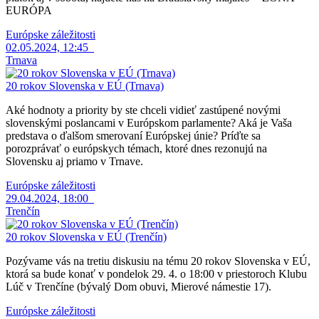
EURÓPA
Európske záležitosti
02.05.2024, 12:45
Trnava
20 rokov Slovenska v EÚ (Trnava)
Aké hodnoty a priority by ste chceli vidieť zastúpené novými
slovenskými poslancami v Európskom parlamente? Aká je Vaša
predstava o ďalšom smerovaní Európskej únie? Príďte sa
porozprávať o európskych témach, ktoré dnes rezonujú na
Slovensku aj priamo v Trnave.
Európske záležitosti
29.04.2024, 18:00
Trenčín
20 rokov Slovenska v EÚ (Trenčín)
Pozývame vás na tretiu diskusiu na tému 20 rokov Slovenska v EÚ,
ktorá sa bude konať v pondelok 29. 4. o 18:00 v priestoroch Klubu
Lúč v Trenčíne (bývalý Dom obuvi, Mierové námestie 17).
Európske záležitosti