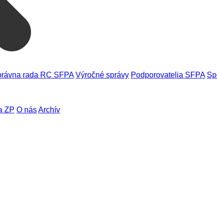
rávna rada RC SFPA
Výročné správy
Podporovatelia SFPA
Sp
a ZP
O nás
Archív