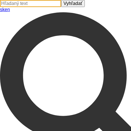
sk
en