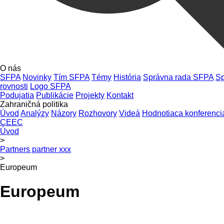
O nás
SFPA
Novinky
Tím SFPA
Témy
História
Správna rada SFPA
Sp
rovnosti
Logo SFPA
Podujatia
Publikácie
Projekty
Kontakt
Zahraničná politika
Úvod
Analýzy
Názory
Rozhovory
Videá
Hodnotiaca konferenci
CEEC
Úvod
>
Partners partner xxx
>
Europeum
Europeum