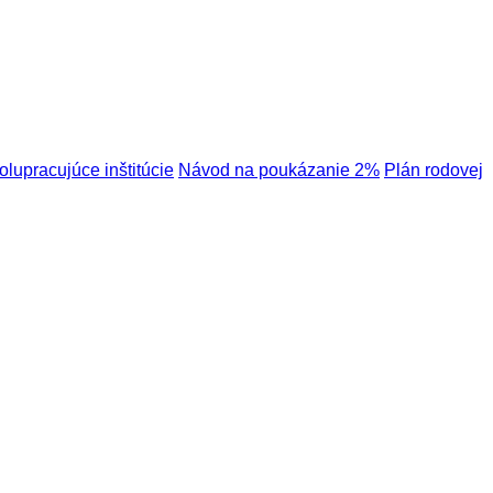
olupracujúce inštitúcie
Návod na poukázanie 2%
Plán rodovej