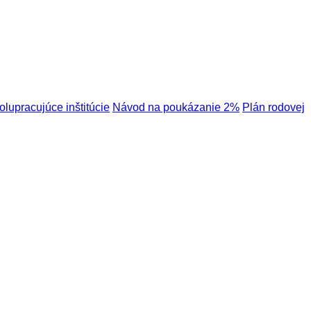
olupracujúce inštitúcie
Návod na poukázanie 2%
Plán rodovej