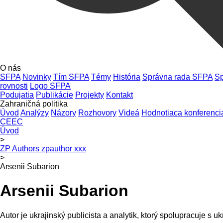
O nás
SFPA
Novinky
Tím SFPA
Témy
História
Správna rada SFPA
Sp
rovnosti
Logo SFPA
Podujatia
Publikácie
Projekty
Kontakt
Zahraničná politika
Úvod
Analýzy
Názory
Rozhovory
Videá
Hodnotiaca konferenci
CEEC
Úvod
>
ZP Authors zpauthor xxx
>
Arsenii Subarion
Arsenii Subarion
Autor je ukrajinský publicista a analytik, ktorý spolupracuje s 