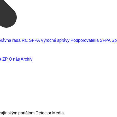
rávna rada RC SFPA
Výročné správy
Podporovatelia SFPA
Sp
a ZP
O nás
Archív
ukrajinským portálom Detector Media.