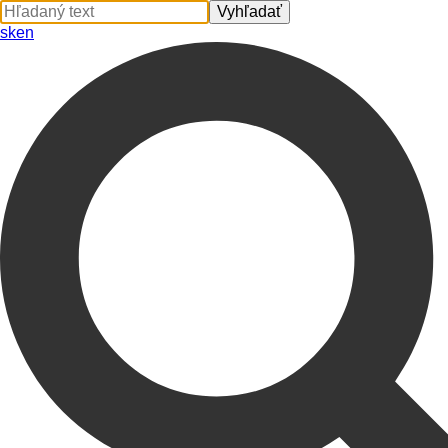
sk
en