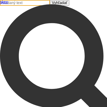
sk
en