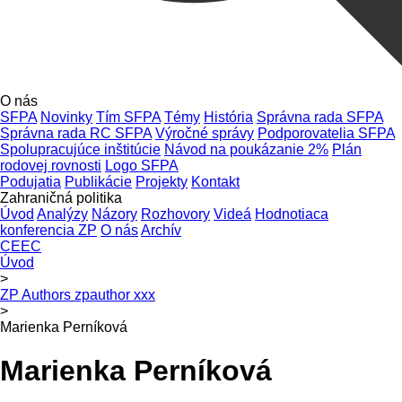
O nás
SFPA
Novinky
Tím SFPA
Témy
História
Správna rada SFPA
Správna rada RC SFPA
Výročné správy
Podporovatelia SFPA
Spolupracujúce inštitúcie
Návod na poukázanie 2%
Plán
rodovej rovnosti
Logo SFPA
Podujatia
Publikácie
Projekty
Kontakt
Zahraničná politika
Úvod
Analýzy
Názory
Rozhovory
Videá
Hodnotiaca
konferencia ZP
O nás
Archív
CEEC
Úvod
>
ZP Authors zpauthor xxx
>
Marienka Perníková
Marienka Perníková