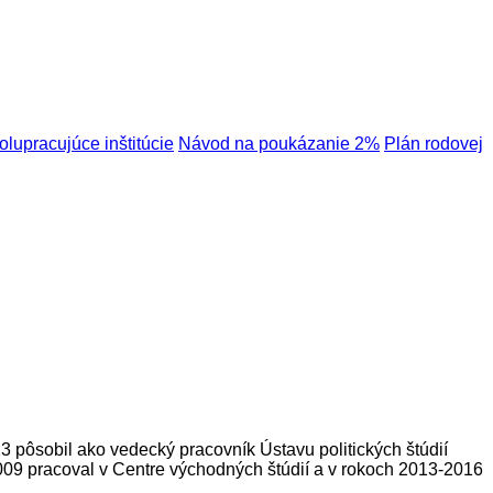
olupracujúce inštitúcie
Návod na poukázanie 2%
Plán rodovej
 pôsobil ako vedecký pracovník Ústavu politických štúdií
2009 pracoval v Centre východných štúdií a v rokoch 2013-2016