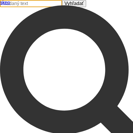
sk
en