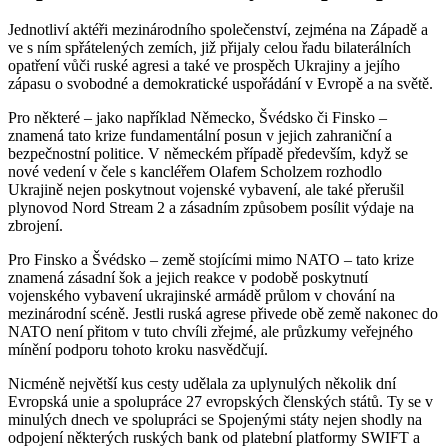
Jednotliví aktéři mezinárodního společenství, zejména na Západě a
ve s ním spřátelených zemích, již přijaly celou řadu bilaterálních
opatření vůči ruské agresi a také ve prospěch Ukrajiny a jejího
zápasu o svobodné a demokratické uspořádání v Evropě a na světě.
Pro některé – jako například Německo, Švédsko či Finsko –
znamená tato krize fundamentální posun v jejich zahraniční a
bezpečnostní politice. V německém případě především, když se
nové vedení v čele s kancléřem Olafem Scholzem rozhodlo
Ukrajině nejen poskytnout vojenské vybavení, ale také přerušil
plynovod Nord Stream 2 a zásadním způsobem posílit výdaje na
zbrojení.
Pro Finsko a Švédsko – země stojícími mimo NATO – tato krize
znamená zásadní šok a jejich reakce v podobě poskytnutí
vojenského vybavení ukrajinské armádě průlom v chování na
mezinárodní scéně. Jestli ruská agrese přivede obě země nakonec do
NATO není přitom v tuto chvíli zřejmé, ale průzkumy veřejného
mínění podporu tohoto kroku nasvědčují.
Nicméně největší kus cesty udělala za uplynulých několik dní
Evropská unie a spolupráce 27 evropských členských států. Ty se v
minulých dnech ve spolupráci se Spojenými státy nejen shodly na
odpojení některých ruských bank od platební platformy SWIFT a