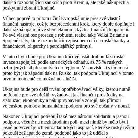
dalších rozhodujících sankcích proti Kremlu, ale také nákupech a
poskytnutí zbraní Ukrajině.
Vůbec poprvé to přitom učiní Evropská unie přes své vlastní
finanční nástroje, což je bezprecedentní krok, který dobře doplňuje i
další rázná opatření ve sféře ekonomických a finančních opatření.
Po své vlastní ose prosazuje robustní reakci také Velká Británie a
Spojené státy, které rozhodujícím způsobem cílí na ruské banky a
finančnictví, oligarchy i petrolejářský průmysl.
V tuto chvíli bude pro Ukrajinu klíčové ustát druhou fázi ruské
invaze zapojující, podle amerických odhadů, až 75 % ruských
ozbrojených sil přesunutých do regionu. V souvislosti s tím musí
proto být jak západní tlak na Rusko, tak podpora Ukrajinců v tomto
prvním momentě co možná nejsilnější.
Ukrajina bude pro delší trvání opotřebovávací války, kterou nutně
potřebuje pro své přežití, vyžadovat jak finanční prostředky na
stabilizaci ekonomiky a nákup vybavení a zdrojů, tak přímou
vojenskou pomoc a humanitární podporu pro své občany v nouzi.
Nakonec Ukrajinci potřebují také mezinárodní solidaritu a jasnou
podporu, včetně na mezinárodním poli, mezi nimiž by mělo být i
jasné potvrzení jejich euroatlantických aspirací, které se ruský režim
pokouší zašlapat do země, podobně jako to již udělal s