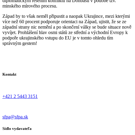
diplomatickým řešením konfliktu na Donbasu v podobě tzv.
minského mírového procesu.
Západ by to však neměl připustit a naopak Ukrajince, mezi kterými
více než 60 procent podporuje orientaci na Západ, ujistit, že se ze
západní strany nic nemění a po skončení války se bude situace nově
vyvíjet. Prohlášení hlav osmi států ze střední a východní Evropy k
podpoře ukrajinského vstupu do EU je v tomto ohledu tím
správným gestem!
Kontakt
+421 2 5443 3151
sfpa@sfpa.sk
Sídlo vydavateľa