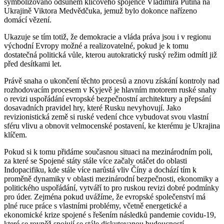
symbolizováno odsunem klíčového spojence Vladimira Putina na
Ukrajině Viktora Medvědčuka, jemuž bylo dokonce nařízeno
domácí vězení.
Ukazuje se tím totiž, že demokracie a vláda práva jsou i v regionu
východní Evropy možné a realizovatelné, pokud je k tomu
dostatečná politická vůle, kterou autokratický ruský režim odmítl již
před desítkami let.
Právě snaha o ukončení těchto procesů a znovu získání kontroly nad
rozhodovacím procesem v Kyjevě je hlavním motorem ruské snahy
o revizi uspořádání evropské bezpečnostní architektury a přepsání
dosavadních pravidel hry, které Rusku nevyhovují. Jako
revizionistická země si ruské vedení chce vybudovat svou vlastní
sféru vlivu a obnovit velmocenské postavení, ke kterému je Ukrajina
klíčem.
Pokud si k tomu přidáme současnou situaci na mezinárodním poli,
za které se Spojené státy stále více začaly otáčet do oblasti
Indopacifiku, kde stále více narůstá vliv Číny a dochází tím k
proměně dynamiky v oblasti mezinárodní bezpečnosti, ekonomiky a
politického uspořádání, vytváří to pro ruskou revizi dobré podmínky
pro úder. Zejména pokud uvážíme, že evropské společenství má
plné ruce práce s vlastními problémy, včetně energetické a
ekonomické krize spojené s řešením následků pandemie covidu-19,
které se rovněž spojují se stále diskutovanou budoucností