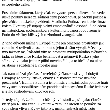
evropského celku.
Posledním faktorem, který však ve vysoce personalizovaném vedení
ruské politiky nelze za žádnou cenu podceňovat, je osobní pozice a
přesvědčení ruského prezidenta Vladimira Putina. Ten k celé situaci
kolem Ukrajiny přistupuje velmi emocionálně a osobně. S ohledem
na historickou, společenskou a kulturní příbuznost obou zemí je
Putin do většiny klíčových rozhodnutí zaangažován.
Z toho důvodu máme v Evropě nutně jen omezené prostředky jak
celou krizi ovlivnit a rozhodnout o jejím dalším vývoji. Všechny
tyto faktory mají zásadní vliv na proměnu multipolárního světového
řádu, ze které chce Rusko benefitovat a ustanovit Rusko s jeho
sférou vlivu jako jeden z pilířů nového řádu, a to ideálně na úkor
oslabené a rozdělené Evropské unie.
Jak nám ukázal předčasně uveřejněný článek oslavující dobytí
Ukrajiny ze strany Ruska, obavy z historické reflexe ruského
prezidenta Vladimira Putina a jeho místa v mezinárodní politice hrají
ve vysoce personifikovaném prezidentském systému Ruské federace
a jejího rozhodování klíčovou roli.
Je tedy zřejmé, že Putin nechtěl být v historii zapsán jako člověk,
který pro Rusko ztratil Ukrajinu – zemi, na kterou se pokládá za
svou sféru vlivu a Kyjev jako tzv. matku ruských měst. Toto