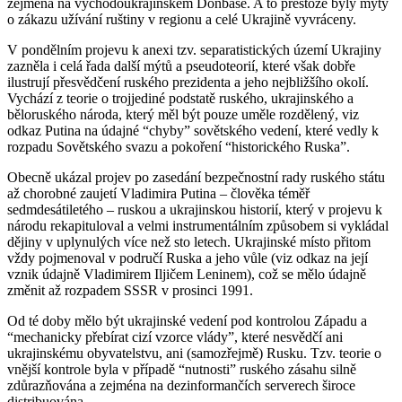
zejména na východoukrajinském Donbase. A to přestože byly mýty
o zákazu užívání ruštiny v regionu a celé Ukrajině vyvráceny.
V pondělním projevu k anexi tzv. separatistických území Ukrajiny
zazněla i celá řada další mýtů a pseudoteorií, které však dobře
ilustrují přesvědčení ruského prezidenta a jeho nejbližšího okolí.
Vychází z teorie o trojjediné podstatě ruského, ukrajinského a
běloruského národa, který měl být pouze uměle rozdělený, viz
odkaz Putina na údajné “chyby” sovětského vedení, které vedly k
rozpadu Sovětského svazu a pokoření “historického Ruska”.
Obecně ukázal projev po zasedání bezpečnostní rady ruského státu
až chorobné zaujetí Vladimira Putina – člověka téměř
sedmdesátiletého – ruskou a ukrajinskou historií, který v projevu k
národu rekapituloval a velmi instrumentálním způsobem si vykládal
dějiny v uplynulých více než sto letech. Ukrajinské místo přitom
vždy pojmenoval v područí Ruska a jeho vůle (viz odkaz na její
vznik údajně Vladimirem Iljičem Leninem), což se mělo údajně
změnit až rozpadem SSSR v prosinci 1991.
Od té doby mělo být ukrajinské vedení pod kontrolou Západu a
“mechanicky přebírat cizí vzorce vlády”, které nesvědčí ani
ukrajinskému obyvatelstvu, ani (samozřejmě) Rusku. Tzv. teorie o
vnější kontrole byla v případě “nutnosti” ruského zásahu silně
zdůrazňována a zejména na dezinformančích serverech široce
distribuována.