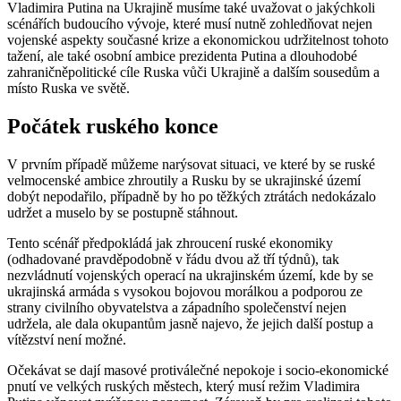
Vladimira Putina na Ukrajině musíme také uvažovat o jakýchkoli
scénářích budoucího vývoje, které musí nutně zohledňovat nejen
vojenské aspekty současné krize a ekonomickou udržitelnost tohoto
tažení, ale také osobní ambice prezidenta Putina a dlouhodobé
zahraničněpolitické cíle Ruska vůči Ukrajině a dalším sousedům a
místo Ruska ve světě.
Počátek ruského konce
V prvním případě můžeme narýsovat situaci, ve které by se ruské
velmocenské ambice zhroutily a Rusku by se ukrajinské území
dobýt nepodařilo, případně by ho po těžkých ztrátách nedokázalo
udržet a muselo by se postupně stáhnout.
Tento scénář předpokládá jak zhroucení ruské ekonomiky
(odhadované pravděpodobně v řádu dvou až tří týdnů), tak
nezvládnutí vojenských operací na ukrajinském území, kde by se
ukrajinská armáda s vysokou bojovou morálkou a podporou ze
strany civilního obyvatelstva a západního společenství nejen
udržela, ale dala okupantům jasně najevo, že jejich další postup a
vítězství není možné.
Očekávat se dají masové protiválečné nepokoje i socio-ekonomické
pnutí ve velkých ruských městech, který musí režim Vladimira