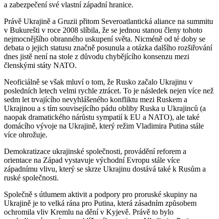
a zabezpečení své vlastní západní hranice.
Právě Ukrajině a Gruzii přitom Severoatlantická aliance na summitu
v Bukurešti v roce 2008 slíbila, že se jednou stanou členy tohoto
nejmocnějšího obranného uskupení světa. Nicméně od té doby se
debata o jejich statusu značně posunula a otázka dalšího rozšiřování
dnes jistě není na stole z důvodu chybějícího konsenzu mezi
členskými státy NATO.
Neoficiálně se však mluví o tom, že Rusko začalo Ukrajinu v
posledních letech velmi rychle ztrácet. To je následek nejen více než
sedm let trvajícího nevyhlášeného konfliktu mezi Ruskem a
Ukrajinou a s tím souvisejícího pádu obliby Ruska u Ukrajinců (a
naopak dramatického nárůstu sympatií k EU a NATO), ale také
domácího vývoje na Ukrajině, který režim Vladimira Putina stále
více ohrožuje.
Demokratizace ukrajinské společnosti, provádění reforem a
orientace na Západ vystavuje východní Evropu stále více
západnímu vlivu, který se skrze Ukrajinu dostává také k Rusům a
ruské společnosti.
Společně s útlumem aktivit a podpory pro proruské skupiny na
Ukrajině je to velká rána pro Putina, která zásadním způsobem
ochromila vliv Kremlu na dění v Kyjevě. Právě to bylo