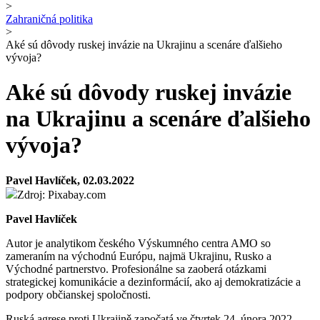
>
Zahraničná politika
>
Aké sú dôvody ruskej invázie na Ukrajinu a scenáre ďalšieho
vývoja?
Aké sú dôvody ruskej invázie
na Ukrajinu a scenáre ďalšieho
vývoja?
Pavel Havlíček, 02.03.2022
Zdroj: Pixabay.com
Pavel Havlíček
Autor je analytikom českého Výskumného centra AMO so
zameraním na východnú Európu, najmä Ukrajinu, Rusko a
Východné partnerstvo. Profesionálne sa zaoberá otázkami
strategickej komunikácie a dezinformácií, ako aj demokratizácie a
podpory občianskej spoločnosti.
Ruská agrese proti Ukrajině započatá ve čtvrtek 24. února 2022