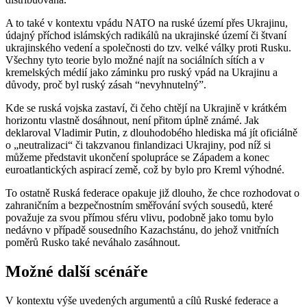
A to také v kontextu vpádu NATO na ruské území přes Ukrajinu,
údajný příchod islámských radikálů na ukrajinské území či štvaní
ukrajinského vedení a společnosti do tzv. velké války proti Rusku.
Všechny tyto teorie bylo možné najít na sociálních sítích a v
kremelských médií jako záminku pro ruský vpád na Ukrajinu a
důvody, proč byl ruský zásah “nevyhnutelný”.
Kde se ruská vojska zastaví, či čeho chtějí na Ukrajině v krátkém
horizontu vlastně dosáhnout, není přitom úplně známé. Jak
deklaroval Vladimir Putin, z dlouhodobého hlediska má jít oficiálně
o „neutralizaci“ či takzvanou finlandizaci Ukrajiny, pod níž si
můžeme představit ukončení spolupráce se Západem a konec
euroatlantických aspirací země, což by bylo pro Kreml výhodné.
To ostatně Ruská federace opakuje již dlouho, že chce rozhodovat o
zahraničním a bezpečnostním směřování svých sousedů, které
považuje za svou přímou sféru vlivu, podobně jako tomu bylo
nedávno v případě sousedního Kazachstánu, do jehož vnitřních
poměrů Rusko také neváhalo zasáhnout.
Možné další scénáře
V kontextu výše uvedených argumentů a cílů Ruské federace a