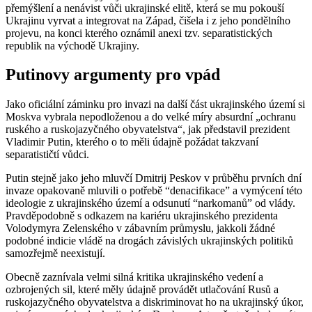
přemýšlení a nenávist vůči ukrajinské elitě, která se mu pokouší
Ukrajinu vyrvat a integrovat na Západ, čišela i z jeho pondělního
projevu, na konci kterého oznámil anexi tzv. separatistických
republik na východě Ukrajiny.
Putinovy argumenty pro vpád
Jako oficiální záminku pro invazi na další část ukrajinského území si
Moskva vybrala nepodloženou a do velké míry absurdní „ochranu
ruského a ruskojazyčného obyvatelstva“, jak představil prezident
Vladimir Putin, kterého o to měli údajně požádat takzvaní
separatističtí vůdci.
Putin stejně jako jeho mluvčí Dmitrij Peskov v průběhu prvních dní
invaze opakovaně mluvili o potřebě “denacifikace” a vymýcení této
ideologie z ukrajinského území a odsunutí “narkomanů” od vlády.
Pravděpodobně s odkazem na kariéru ukrajinského prezidenta
Volodymyra Zelenského v zábavním průmyslu, jakkoli žádné
podobné indicie vládě na drogách závislých ukrajinských politiků
samozřejmě neexistují.
Obecně zaznívala velmi silná kritika ukrajinského vedení a
ozbrojených sil, které měly údajně provádět utlačování Rusů a
ruskojazyčného obyvatelstva a diskriminovat ho na ukrajinský úkor,