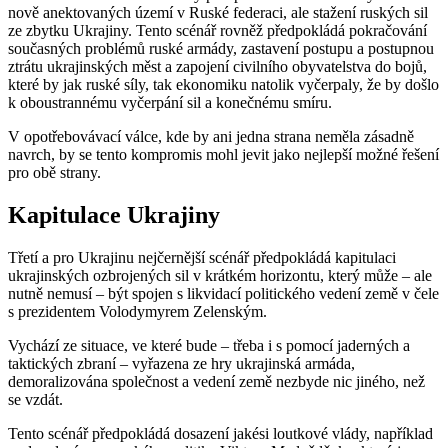
nově anektovaných území v Ruské federaci, ale stažení ruských sil
ze zbytku Ukrajiny. Tento scénář rovněž předpokládá pokračování
současných problémů ruské armády, zastavení postupu a postupnou
ztrátu ukrajinských měst a zapojení civilního obyvatelstva do bojů,
které by jak ruské síly, tak ekonomiku natolik vyčerpaly, že by došlo
k oboustrannému vyčerpání sil a konečnému smíru.
V opotřebovávací válce, kde by ani jedna strana neměla zásadně
navrch, by se tento kompromis mohl jevit jako nejlepší možné řešení
pro obě strany.
Kapitulace Ukrajiny
Třetí a pro Ukrajinu nejčernější scénář předpokládá kapitulaci
ukrajinských ozbrojených sil v krátkém horizontu, který může – ale
nutně nemusí – být spojen s likvidací politického vedení země v čele
s prezidentem Volodymyrem Zelenským.
Vychází ze situace, ve které bude – třeba i s pomocí jaderných a
taktických zbraní – vyřazena ze hry ukrajinská armáda,
demoralizována společnost a vedení země nezbyde nic jiného, než
se vzdát.
Tento scénář předpokládá dosazení jakési loutkové vlády, například