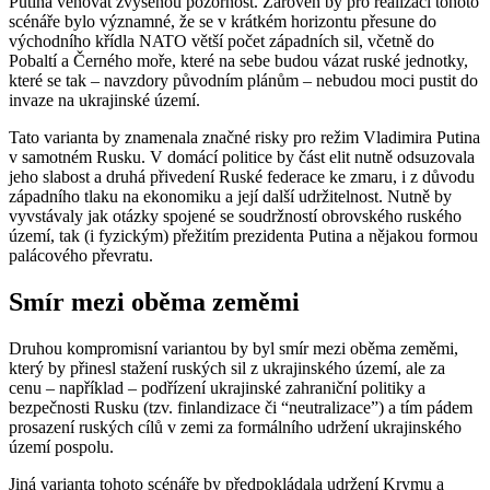
Putina věnovat zvýšenou pozornost. Zároveň by pro realizaci tohoto
scénáře bylo významné, že se v krátkém horizontu přesune do
východního křídla NATO větší počet západních sil, včetně do
Pobaltí a Černého moře, které na sebe budou vázat ruské jednotky,
které se tak – navzdory původním plánům – nebudou moci pustit do
invaze na ukrajinské území.
Tato varianta by znamenala značné risky pro režim Vladimira Putina
v samotném Rusku. V domácí politice by část elit nutně odsuzovala
jeho slabost a druhá přivedení Ruské federace ke zmaru, i z důvodu
západního tlaku na ekonomiku a její další udržitelnost. Nutně by
vyvstávaly jak otázky spojené se soudržností obrovského ruského
území, tak (i fyzickým) přežitím prezidenta Putina a nějakou formou
palácového převratu.
Smír mezi oběma zeměmi
Druhou kompromisní variantou by byl smír mezi oběma zeměmi,
který by přinesl stažení ruských sil z ukrajinského území, ale za
cenu – například – podřízení ukrajinské zahraniční politiky a
bezpečnosti Rusku (tzv. finlandizace či “neutralizace”) a tím pádem
prosazení ruských cílů v zemi za formálního udržení ukrajinského
území pospolu.
Jiná varianta tohoto scénáře by předpokládala udržení Krymu a