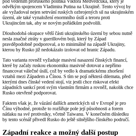
pod vedením proruského politika Viktora Medvědčuka, který je
odvěkým spojencem Vladimira Putina na Ukrajině. Tento vývoj by
ale vyžadoval nejen setrvání ruských ozbrojených sil na ukrajinském
území, ale také vynaložení enormního úsilí a teroru proti
Ukrajincům tak, aby se novým pořádkům podvolili.
Dlouhodobá okupace větší části ukrajinského území by sebou nutně
nesla značné ztráty v guerillovém boji, který by Západ
pravděpodobně podporoval, a to minimálně na západě Ukrajiny,
kterou by Rusko již nedokázalo izolovat od hranic Západu.
Tato varianta rovněž vyžaduje masivní nasazení čínských financí,
které by začaly ruskou ekonomiku masivně dotovat a nepřímo
financovat válečné úsilí, což by vedlo k dramatickému zhoršení
vztahů mezi Západem a Čínou. S tím se pojí některá dilemata, před
kterými dnes čínské vedení stojí, viz jestli chce riskovat efekt
západních sankcí proti svým vlastním firmám a rovněž, nakolik chce
Rusko otevřeně podporovat.
Faktem však je, že vázání dalších amerických sil v Evropě je pro
Čínu výhodné, protože to rozšiřuje pole její působnosti a forem
nátlaku na své protivníky, včetně Taiwanu. V konečném důsledku
by tento scénář přivedl Rusko do ještě silnějšího čínského područí.
Západní reakce a možný další postup