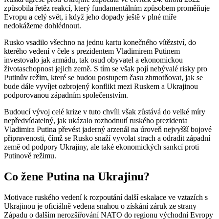
způsobila řetěz reakcí, který fundamentálním způsobem proměňuje
Evropu a celý svět, i když jeho dopady ještě v plné míře
nedokážeme dohlédnout.
Rusko vsadilo všechno na jednu kartu konečného vítězství, do
kterého vedení v čele s prezidentem Vladimirem Putinem
investovalo jak armádu, tak osud obyvatel a ekonomickou
životaschopnost jejich země. S tím se však pojí nebývalé risky pro
Putinův režim, které se budou postupem času zhmotňovat, jak se
bude dále vyvíjet ozbrojený konflikt mezi Ruskem a Ukrajinou
podporovanou západním společenstvím.
Budoucí vývoj celé krize v tuto chvíli však zůstává do velké míry
nepředvídatelný, jak ukázalo rozhodnutí ruského prezidenta
Vladimira Putina převést jaderný arzenál na úroveň nejvyšší bojové
připravenosti, čímž se Rusko snaží vyvolat strach a odradit západní
země od podpory Ukrajiny, ale také ekonomických sankcí proti
Putinově režimu.
Co žene Putina na Ukrajinu?
Motivace ruského vedení k rozpoutání další eskalace ve vztazích s
Ukrajinou je oficiálně vedena snahou o získání záruk ze strany
Západu o dalším nerozšiřování NATO do regionu východní Evropy