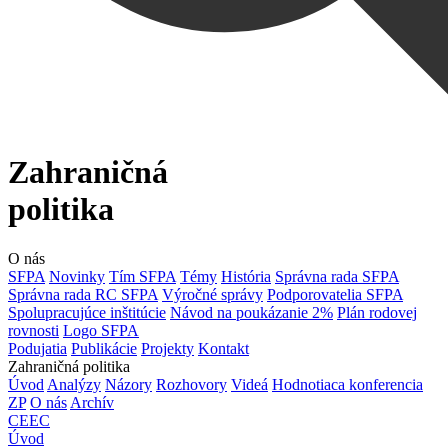
Zahraničná
politika
O nás
SFPA
Novinky
Tím SFPA
Témy
História
Správna rada SFPA
Správna rada RC SFPA
Výročné správy
Podporovatelia SFPA
Spolupracujúce inštitúcie
Návod na poukázanie 2%
Plán rodovej
rovnosti
Logo SFPA
Podujatia
Publikácie
Projekty
Kontakt
Zahraničná politika
Úvod
Analýzy
Názory
Rozhovory
Videá
Hodnotiaca konferencia
ZP
O nás
Archív
CEEC
Úvod