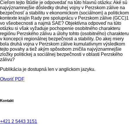
Cieľom tejto štúdie je odpovedať na túto hlavnú otázku: Aké sú
najvýznamnejšie dôsledky druhej vojny v Perzskom zálive na
bezpečnosť a stabilitu v ekonomickom (sociálnom) a politickom
kontexte krajín Rady pre spoluprácu v Perzskom zálive (GCC)1
vo všeobecnosti a najmä SAE? Objektívna odpoveď na túto
otázku si však vyžaduje pochopenie osobitného charakteru
regiónu Perzského zálivu a úlohy tohto (osobitného) charakteru
v koncepcii regionálnej bezpečnosti a stability. Do akej miery
bola druhá vojna v Perzskom zálive kumulatívnym výsledkom
tejto povahy a tiež akým spôsobom zničila najvýznamnejšie
zložky politickej a sociálnej bezpečnosti v oblasti Perzského
zálivu?
Publikácia je dostupná len v anglickom jazyku.
Otvoriť PDF
Kontakt
+421 2 5443 3151