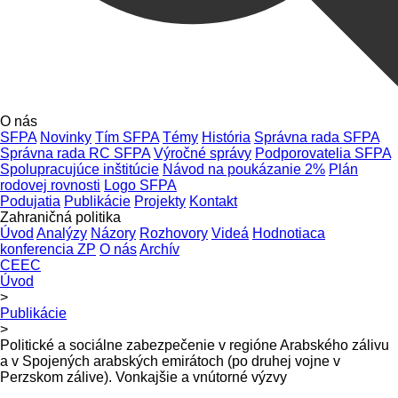
O nás
SFPA
Novinky
Tím SFPA
Témy
História
Správna rada SFPA
Správna rada RC SFPA
Výročné správy
Podporovatelia SFPA
Spolupracujúce inštitúcie
Návod na poukázanie 2%
Plán
rodovej rovnosti
Logo SFPA
Podujatia
Publikácie
Projekty
Kontakt
Zahraničná politika
Úvod
Analýzy
Názory
Rozhovory
Videá
Hodnotiaca
konferencia ZP
O nás
Archív
CEEC
Úvod
>
Publikácie
>
Politické a sociálne zabezpečenie v regióne Arabského zálivu
a v Spojených arabských emirátoch (po druhej vojne v
Perzskom zálive). Vonkajšie a vnútorné výzvy