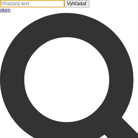
sk
en