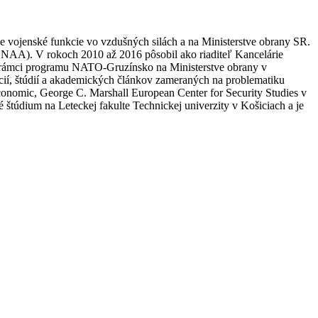
 vojenské funkcie vo vzdušných silách a na Ministerstve obrany SR.
ENAA). V rokoch 2010 až 2016 pôsobil ako riaditeľ Kancelárie
 v rámci programu NATO-Gruzínsko na Ministerstve obrany v
cií, štúdií a akademických článkov zameraných na problematiku
conomic, George C. Marshall European Center for Security Studies v
túdium na Leteckej fakulte Technickej univerzity v Košiciach a je