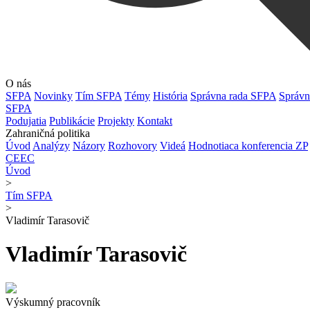
O nás
SFPA
Novinky
Tím SFPA
Témy
História
Správna rada SFPA
Správn
SFPA
Podujatia
Publikácie
Projekty
Kontakt
Zahraničná politika
Úvod
Analýzy
Názory
Rozhovory
Videá
Hodnotiaca konferencia ZP
CEEC
Úvod
>
Tím SFPA
>
Vladimír Tarasovič
Vladimír Tarasovič
Výskumný pracovník