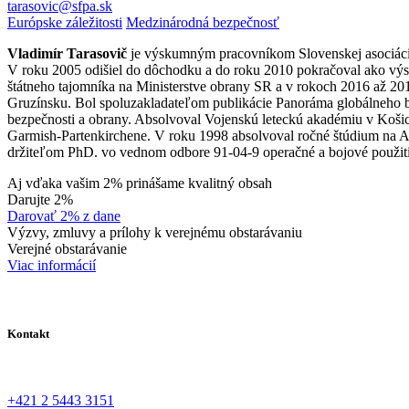
tarasovic@sfpa.sk
Európske záležitosti
Medzinárodná bezpečnosť
Vladimír Tarasovič
je výskumným pracovníkom Slovenskej asociácie 
V roku 2005 odišiel do dôchodku a do roku 2010 pokračoval ako výs
štátneho tajomníka na Ministerstve obrany SR a v rokoch 2016 až 2
Gruzínsku. Bol spoluzakladateľom publikácie Panoráma globálneho b
bezpečnosti a obrany. Absolvoval Vojenskú leteckú akadémiu v Košic
Garmish-Partenkirchene. V roku 1998 absolvoval ročné štúdium na Ak
držiteľom PhD. vo vednom odbore 91-04-9 operačné a bojové použiti
Aj vďaka vašim 2% prinášame kvalitný obsah
Darujte 2%
Darovať 2% z dane
Výzvy, zmluvy a prílohy k verejnému obstarávaniu
Verejné obstarávanie
Viac informácií
Kontakt
+421 2 5443 3151