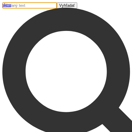
sk
en