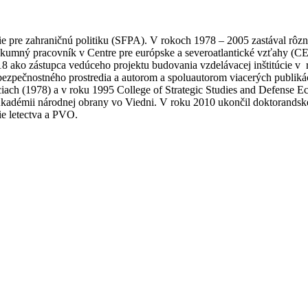
pre zahraničnú politiku (SFPA). V rokoch 1978 – 2005 zastával rôzne
kumný pracovník v Centre pre európske a severoatlantické vzťahy (C
018 ako zástupca vedúceho projektu budovania vzdelávacej inštitúcie
ezpečnostného prostredia a autorom a spoluautorom viacerých publiká
iach (1978) a v roku 1995 College of Strategic Studies and Defense E
adémii národnej obrany vo Viedni. V roku 2010 ukončil doktorandské š
e letectva a PVO.