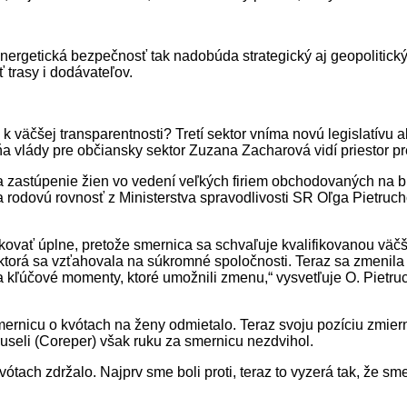
ergetická bezpečnosť tak nadobúda strategický aj geopolitický 
 trasy i dodávateľov.
k väčšej transparentnosti? Tretí sektor vníma novú legislatívu
 vlády pre občiansky sektor Zuzana Zacharová vidí priestor pre
a zastúpenie žien vo vedení veľkých firiem obchodovaných na bur
na rodovú rovnosť z Ministerstva spravodlivosti SR Oľga Pietruc
lokovať úplne, pretože smernica sa schvaľuje kvalifikovanou vä
, ktorá sa vzťahovala na súkromné spoločnosti. Teraz sa zmenila 
va kľúčové momenty, ktoré umožnili zmenu,“ vysvetľuje O. Pietru
smernicu o kvótach na ženy odmietalo. Teraz svoju pozíciu zmi
ruseli (Coreper) však ruku za smernicu nezdvihol.
tach zdržalo. Najprv sme boli proti, teraz to vyzerá tak, že sm