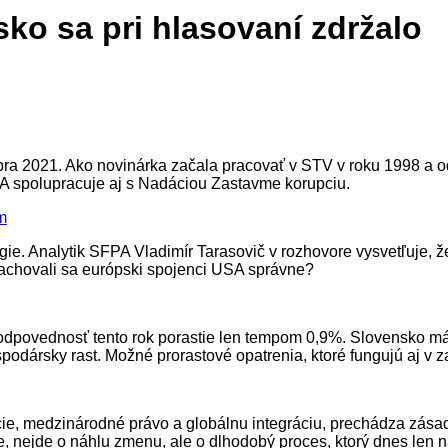
ko sa pri hlasovaní zdržalo
mbra 2021. Ako novinárka začala pracovať v STV v roku 1998 a o
PA spolupracuje aj s Nadáciou Zastavme korupciu.
m
gie. Analytik SFPA Vladimír Tarasovič v rozhovore vysvetľuje, že
Zachovali sa európski spojenci USA správne?
povednosť tento rok porastie len tempom 0,9%. Slovensko má n
ospodársky rast. Možné prorastové opatrenia, ktoré fungujú aj
itúcie, medzinárodné právo a globálnu integráciu, prechádza zá
nejde o náhlu zmenu, ale o dlhodobý proces, ktorý dnes len na