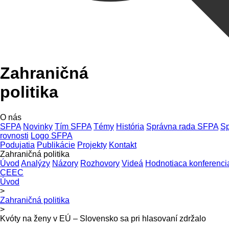
Zahraničná
politika
O nás
SFPA
Novinky
Tím SFPA
Témy
História
Správna rada SFPA
Sp
rovnosti
Logo SFPA
Podujatia
Publikácie
Projekty
Kontakt
Zahraničná politika
Úvod
Analýzy
Názory
Rozhovory
Videá
Hodnotiaca konferenci
CEEC
Úvod
>
Zahraničná politika
>
Kvóty na ženy v EÚ – Slovensko sa pri hlasovaní zdržalo