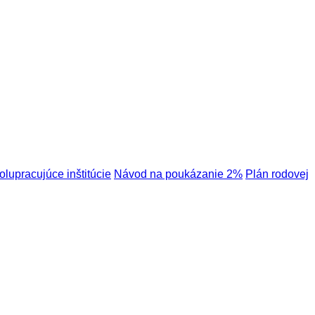
olupracujúce inštitúcie
Návod na poukázanie 2%
Plán rodovej