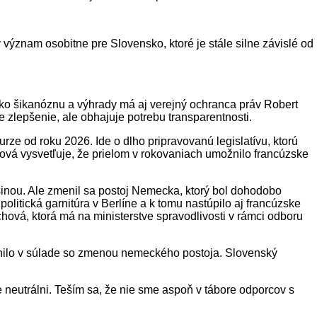
význam osobitne pre Slovensko, ktoré je stále silne závislé od
 ako šikanóznu a výhrady má aj verejný ochranca práv Robert
 zlepšenie, ale obhajuje potrebu transparentnosti.
ze od roku 2026. Ide o dlho pripravovanú legislatívu, ktorú
hová vysvetľuje, že prielom v rokovaniach umožnilo francúzske
čšinou. Ale zmenil sa postoj Nemecka, ktorý bol dohodobo
politická garnitúra v Berlíne a k tomu nastúpilo aj francúzske
chová, ktorá má na ministerstve spravodlivosti v rámci odboru
ernilo v súlade so zmenou nemeckého postoja. Slovenský
e neutrálni. Teším sa, že nie sme aspoň v tábore odporcov s