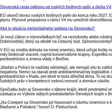
Slovenská cesta odklonu od ruských fosílnych palív a úloha V4
EÚ ukončí dovoz ruských fosílnych palív do konca roku 2027. En
plynu. Plynové prepojenia v rámci V4 mu umožnili diverzifikovať
Aká je situácia mimovládneho sektora na Slovensku?
Je nový zákon o mimovládkach bič na neziskovky alebo nástroj 
Dobrovodský, ktorý sa obrátil na Ústavný súd. Splnomocnenkyňa
V EÚ sa zrodila dohoda na novej smernici, ktorá určuje kvóty n
roky blokovali viaceré, najmä konzervatívne krajiny. Expertka 
predsedníctvo a zmena vlády v Berlíne.
„Maďari a Poliaci to naďalej odmietajú, ale nemajú silu to zab
negatívny. Nemci sa stavali proti antidiskriminačnej legislatíve
predsedníctvo v Rade, pre ktoré to bola dôležitá téma. To sú d
ľudských práv v kompetencii rodovú rovnosť a domáce násilie.
Spočiatku bolo aj Slovensko v tábore krajín, ktoré predmetnú 
zástupca vo Výbore stálych predstaviteľov členských krajín v B
„Na Coreperi sa Slovensko pri hlasovaní o návrhu smernice o kvó
Maďarmi a Poliakmi,“ hovorí O. Pietruchová.