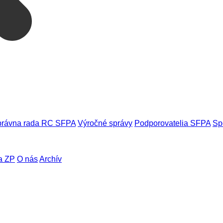
rávna rada RC SFPA
Výročné správy
Podporovatelia SFPA
Sp
a ZP
O nás
Archív