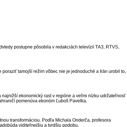
dvtedy postupne pôsobila v redakciách televízií TA3, RTVS,
 poraziť tamojší režim vôbec nie je jednoduché a Irán urobil to,
ajnižší ekonomický rast v regióne a veľmi nízku udržateľnosť
 v zahraničí pomenúva ekonóm Ľuboš Pavelka.
sadnou transformáciou. Podľa Michala Onderča, profesora
dobúda viditeľnejšiu a tvrdšiu podobu.