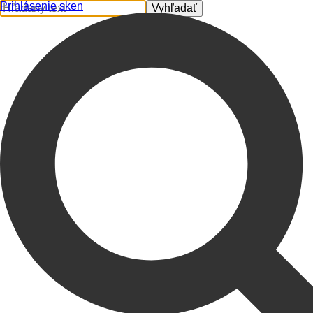
Prihlásenie
sk
en