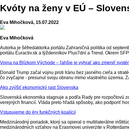
Kvóty na ženy v EÚ – Slovens
Eva Mihočková, 15.07.2022
Eva Mihočková
Autorka je šéfredaktorka portálu Zahraničná politika od septe
portálu Euractiv.sk a týždenníkov Plus7dní a Trend. Okrem SF
Vojna na Blízkom Východe – ľahšie je vyhrať ako zmeniť systé
Donald Trump začal vojnu proti Iránu bez jasného cieľa a straté
čo zvyčajne - presunul svoju obranu mimo vlastného územia. 
Ako zvýšiť ekonomický rast Slovenska
Slovenská ekonomika stagnuje a podľa Rady pre rozpočtovú zod
verejných financií. Vláda preto hľadá spôsoby, ako podporiť h
Vstupujeme do éry funkčných koalícií
Medzinárodný poriadok, ktorý sa opieral o multilaterálne inšt
medzinárodných vzťahov na Erasmovej univerzite v Rotterdame, 