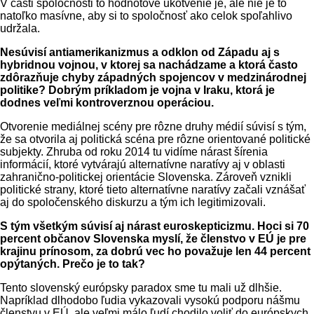
V časti spoločnosti to hodnotové ukotvenie je, ale nie je to
natoľko masívne, aby si to spoločnosť ako celok spoľahlivo
udržala.
Nesúvisí antiamerikanizmus a odklon od Západu aj s
hybridnou vojnou, v ktorej sa nachádzame a ktorá často
zdôrazňuje chyby západných spojencov v medzinárodnej
politike? Dobrým príkladom je vojna v Iraku, ktorá je
dodnes veľmi kontroverznou operáciou.
Otvorenie mediálnej scény pre rôzne druhy médií súvisí s tým,
že sa otvorila aj politická scéna pre rôzne orientované politické
subjekty. Zhruba od roku 2014 tu vidíme nárast šírenia
informácií, ktoré vytvárajú alternatívne naratívy aj v oblasti
zahranično-politickej orientácie Slovenska. Zároveň vznikli
politické strany, ktoré tieto alternatívne naratívy začali vznášať
aj do spoločenského diskurzu a tým ich legitimizovali.
S tým všetkým súvisí aj nárast euroskepticizmu. Hoci si 70
percent občanov Slovenska myslí, že členstvo v EÚ je pre
krajinu prínosom, za dobrú vec ho považuje len 44 percent
opýtaných. Prečo je to tak?
Tento slovenský európsky paradox sme tu mali už dlhšie.
Napríklad dlhodobo ľudia vykazovali vysokú podporu nášmu
členstvu v EÚ, ale veľmi málo ľudí chodilo voliť do európskych