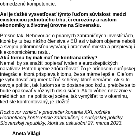
obmedzené kompetencie.
Asi je ťažké vysvetľovať týmto ľuďom súvislosť medzi
existenciou jednotného trhu, či eurozóny a rastom
ekonomiky a životnej úrovne na Slovensku.
Presne tak. Nehovoriac o priamych zahraničných investíciách,
ktoré by tu bez nášho členstva v EÚ asi v takom objeme neboli
a svojou prítomnosťou vytvárajú pracovné miesta a prispievajú
k ekonomickému rastu.
Akú formu by mali mať tie kontranaratívy?
Nemali by sa snažiť popierať tvrdenia euroskeptických
naratívov. Potrebujeme zdôrazňovať, čo je prínosom európskej
integrácie, ktorá prispieva k tomu, že sa máme lepšie. Cieľom
je vybudovať argumentačné schémy, ktoré nemáme. Ak si to
osvoja politici, tak ľuďom sa to dostane pod kožu, pretože sa to
bude opakovať v rôznych diskusiách. Ak to vôbec nezaznie v
médiách ani na politickej scéne, tak vymýšľať to v okamihu,
keď ste konfrontovaný, je zložité.
Rozhovor vznikol v predvečer konania XXI. ročníka
Hodnotiacej konferencie zahraničnej a európskej politiky
Slovenskej republiky, ktorá sa uskutoční 27. marca 2023.
Aneta Világi