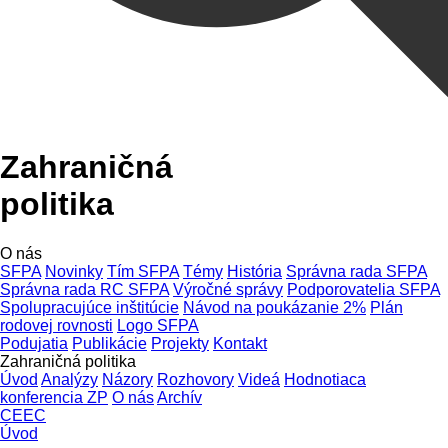
Zahraničná
politika
O nás
SFPA
Novinky
Tím SFPA
Témy
História
Správna rada SFPA
Správna rada RC SFPA
Výročné správy
Podporovatelia SFPA
Spolupracujúce inštitúcie
Návod na poukázanie 2%
Plán
rodovej rovnosti
Logo SFPA
Podujatia
Publikácie
Projekty
Kontakt
Zahraničná politika
Úvod
Analýzy
Názory
Rozhovory
Videá
Hodnotiaca
konferencia ZP
O nás
Archív
CEEC
Úvod