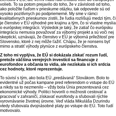
volieb. To sa potom prejavilo do toho, že v závislosti od toho,
ako položíte ľuďom v prieskume otázku, tak odpovede sú od
vysoko pozitívnych po podpriemerné. My sme v rámci
kvalitatívnych prieskumov zistili, že ľudia rozlišujú medzi tým, či
je členstvo v EÚ výhodné pre krajinu a tým, čo si vlastne myslia
o európskej integrácii. Výsledok je taký, že zatiaľ čo európsku
integráciu nemusia považovať za výborný projekt a sú voči nej
skeptickí, uznávajú, že členstvo v EÚ je výborná príležitosť pre
Slovensko, ktoré z nej môže ťažiť. Chápu, že je nonsens byť
mimo a stratiť výhody plynúce z európskeho členstva.
Z toho mi vyplýva, že EÚ si dokázala získať rozum ľudí,
pretože väčšina verejných investícií sa financuje z
eurofondov a občania to vidia, ale nezískala si ich srdcia
cez hodnoty, ktoré reprezentuje.
To súvisí s tým, ako bola EÚ „predávaná“ Slovákom. Bolo to
evidentné už počas kampane pred referendom o vstupe do EÚ
a nikdy sa to nezmenilo – vždy bola Únia prezentovaná cez
ekonomické výhody. Politici hovorili o možnosti cestovať a
pracovať v zahraničí, získavať eurofondy a sľubovali rýchle
vyrovnávanie životnej úrovne. Veď vláda Mikuláša Dzurindu
vtedy sľubovala dvojnásobné platy po vstupe do EÚ. Toto ľudí
motivovalo.