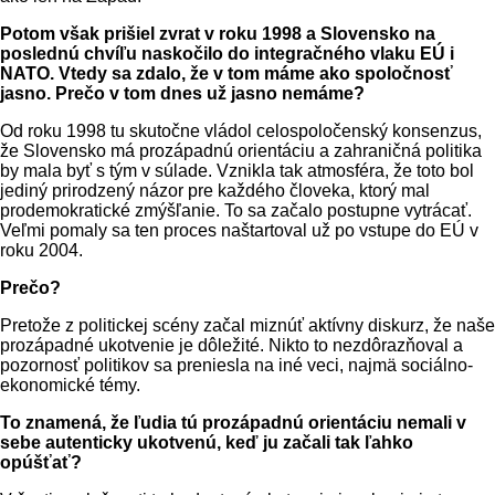
Potom však prišiel zvrat v roku 1998 a Slovensko na
poslednú chvíľu naskočilo do integračného vlaku EÚ i
NATO. Vtedy sa zdalo, že v tom máme ako spoločnosť
jasno. Prečo v tom dnes už jasno nemáme?
Od roku 1998 tu skutočne vládol celospoločenský konsenzus,
že Slovensko má prozápadnú orientáciu a zahraničná politika
by mala byť s tým v súlade. Vznikla tak atmosféra, že toto bol
jediný prirodzený názor pre každého človeka, ktorý mal
prodemokratické zmýšľanie. To sa začalo postupne vytrácať.
Veľmi pomaly sa ten proces naštartoval už po vstupe do EÚ v
roku 2004.
Prečo?
Pretože z politickej scény začal miznúť aktívny diskurz, že naše
prozápadné ukotvenie je dôležité. Nikto to nezdôrazňoval a
pozornosť politikov sa preniesla na iné veci, najmä sociálno-
ekonomické témy.
To znamená, že ľudia tú prozápadnú orientáciu nemali v
sebe autenticky ukotvenú, keď ju začali tak ľahko
opúšťať?