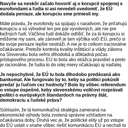
Navyše sa neskôr začalo hovoriť aj o korupcii spojenej s
eurofondami a ľudia si asi nevedeli uvedomiť, že EÚ
dodala peniaze, ale korupciu sme priniesli my.
Máte pravdu, že eurofondy sa spájajú s naratívom, že priťahujú
korupciu a sú výhodné len pre pár vyvolených, ale nie pre
bežných ľudí. Väčšina ľudí dokáže odlíšiť, že za tú korupciu si
môžeme my sami, ale zároveň je tam výčitka voči EÚ, prečo si
tie svoje peniaze lepšie nestráži. A nie je to celkom iracionálne
očakávanie. Pretože kontrola kvality inštitúcií a vlády zákona
na Slovensku bola veľmi dlhodobá a dôkladná počas
prístupového procesu. EÚ to bola ako strážca pravidiel a preto
je racionálne, že ľudia to do istej miery očakávajú aj naďalej.
Je nepochybné, že EÚ tu bola dlhodobo predávaná ako
bankomat. Ale fungovalo by to, keby sa politici pokúsili
predať ju ľuďom cez hodnoty? Bolo by vôbec referendum
o vstupe úspešné, keby slovenskému voličovi rozprávali
politici o európskych štandardoch na právny štát,
demokraciu a ľudské práva?
Súhlasím, že tá komunikačná stratégia zameraná na
ekonomické výhody bola zvolená správne vzhľadom na
očakávania doby. Druhá vec je, že politické elity už po vstupe
do EÚ ustali v snahe vôbec riešiť komunikáciu EÚ a nechali to