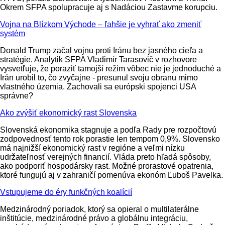
Okrem SFPA spolupracuje aj s Nadáciou Zastavme korupciu.
Vojna na Blízkom Východe – ľahšie je vyhrať ako zmeniť
systém
Donald Trump začal vojnu proti Iránu bez jasného cieľa a
stratégie. Analytik SFPA Vladimír Tarasovič v rozhovore
vysvetľuje, že poraziť tamojší režim vôbec nie je jednoduché a
Irán urobil to, čo zvyčajne - presunul svoju obranu mimo
vlastného územia. Zachovali sa európski spojenci USA
správne?
Ako zvýšiť ekonomický rast Slovenska
Slovenská ekonomika stagnuje a podľa Rady pre rozpočtovú
zodpovednosť tento rok porastie len tempom 0,9%. Slovensko
má najnižší ekonomický rast v regióne a veľmi nízku
udržateľnosť verejných financií. Vláda preto hľadá spôsoby,
ako podporiť hospodársky rast. Možné prorastové opatrenia,
ktoré fungujú aj v zahraničí pomenúva ekonóm Ľuboš Pavelka.
Vstupujeme do éry funkčných koalícií
Medzinárodný poriadok, ktorý sa opieral o multilaterálne
inštitúcie, medzinárodné právo a globálnu integráciu,