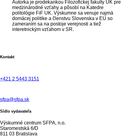
Autorka je prodekankou Filozofickej fakulty UK pre
medzinárodné vzťahy a pôsobí na Katedre
politológie FiF UK. Výskumne sa venuje najmä
domácej politike a členstvu Slovenska v EÚ so
zameraním sa na postoje verejnosti a tiež
interetnickým vzťahom v SR.
Kontakt
+421 2 5443 3151
sfpa@sfpa.sk
Sídlo vydavateľa
Výskumné centrum SFPA, n.o.
Staromestská 6/D
811 03 Bratislava