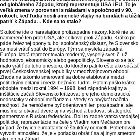
od globálneho Západu, ktorý reprezentuje USA i EU. To je
veľká zmena v porovnaní s náladami v spoločnosti v 90.
rokoch, keď ľudia nosili americké vlajky na bundách a túžili
patriť k Západu… Kde sa to stalo?
Skutočne ide o narastajúce protizápadné názory, ktoré nie sú
namierené len proti USA, ale celkovo proti Západu. Krátko po
páde železnej opony tu bol spoločenský diskurz, že Slovensko
sa musí vrátiť späť do Európy. Tým sa myslela západná
Európa, ktorá reprezentovala moderný, vyspelý svet, či už
hodnotovo, ekonomicky alebo geopoliticky. Slovensko sa tak
malo vrátiť do toho priestoru, do ktorého patrilo ešte ako súčasť
prvej Československej republiky v medzivojnovom období.
Zhoda na takomto smerovaní sa dobre etablovala medzi
politickými elitami i medzi bežnými ľuďmi. Potom prišlo krátke
obdobie medzi rokmi 1994 – 1998, keď západné krajiny a
inštitúcie začali Slovensko kritizovať pre jeho demokratické
nedostatky v období mečiarizmu. Vtedy sa prvýkrát načrtla
možnosť, že nemôžeme byť orientovaní len prozápadne, ale
musíme si otvárať dvere aj na východ a budovať strategické
partnerstvo s Ruskou federáciou. Boli to zadné vrátka vtedajšej
politickej reprezentácie na čele s Vladimírom Mečiarom pre
prípad, že by ich euroatlantické štruktúry odmietli. Potrebovali
vytvoriť atmosféru, že je v poriadku obrátiť sa aj iným smerom
ako len na Západ.