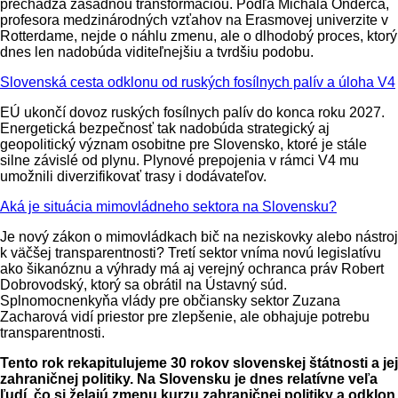
prechádza zásadnou transformáciou. Podľa Michala Onderča,
profesora medzinárodných vzťahov na Erasmovej univerzite v
Rotterdame, nejde o náhlu zmenu, ale o dlhodobý proces, ktorý
dnes len nadobúda viditeľnejšiu a tvrdšiu podobu.
Slovenská cesta odklonu od ruských fosílnych palív a úloha V4
EÚ ukončí dovoz ruských fosílnych palív do konca roku 2027.
Energetická bezpečnosť tak nadobúda strategický aj
geopolitický význam osobitne pre Slovensko, ktoré je stále
silne závislé od plynu. Plynové prepojenia v rámci V4 mu
umožnili diverzifikovať trasy i dodávateľov.
Aká je situácia mimovládneho sektora na Slovensku?
Je nový zákon o mimovládkach bič na neziskovky alebo nástroj
k väčšej transparentnosti? Tretí sektor vníma novú legislatívu
ako šikanóznu a výhrady má aj verejný ochranca práv Robert
Dobrovodský, ktorý sa obrátil na Ústavný súd.
Splnomocnenkyňa vlády pre občiansky sektor Zuzana
Zacharová vidí priestor pre zlepšenie, ale obhajuje potrebu
transparentnosti.
Tento rok rekapitulujeme 30 rokov slovenskej štátnosti a jej
zahraničnej politiky. Na Slovensku je dnes relatívne veľa
ľudí, čo si želajú zmenu kurzu zahraničnej politiky a odklon