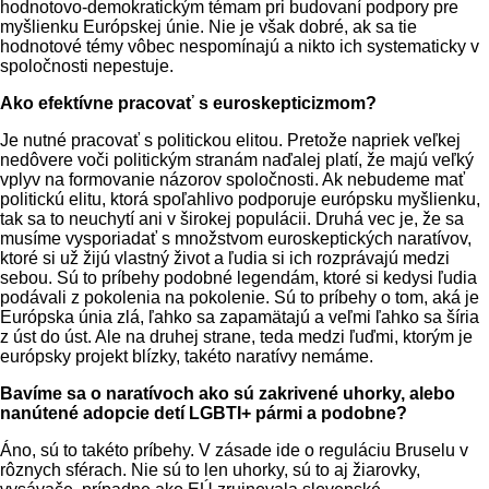
hodnotovo-demokratickým témam pri budovaní podpory pre
myšlienku Európskej únie. Nie je však dobré, ak sa tie
hodnotové témy vôbec nespomínajú a nikto ich systematicky v
spoločnosti nepestuje.
Ako efektívne pracovať s euroskepticizmom?
Je nutné pracovať s politickou elitou. Pretože napriek veľkej
nedôvere voči politickým stranám naďalej platí, že majú veľký
vplyv na formovanie názorov spoločnosti. Ak nebudeme mať
politickú elitu, ktorá spoľahlivo podporuje európsku myšlienku,
tak sa to neuchytí ani v širokej populácii. Druhá vec je, že sa
musíme vysporiadať s množstvom euroskeptických naratívov,
ktoré si už žijú vlastný život a ľudia si ich rozprávajú medzi
sebou. Sú to príbehy podobné legendám, ktoré si kedysi ľudia
podávali z pokolenia na pokolenie. Sú to príbehy o tom, aká je
Európska únia zlá, ľahko sa zapamätajú a veľmi ľahko sa šíria
z úst do úst. Ale na druhej strane, teda medzi ľuďmi, ktorým je
európsky projekt blízky, takéto naratívy nemáme.
Bavíme sa o naratívoch ako sú zakrivené uhorky, alebo
nanútené adopcie detí LGBTI+ pármi a podobne?
Áno, sú to takéto príbehy. V zásade ide o reguláciu Bruselu v
rôznych sférach. Nie sú to len uhorky, sú to aj žiarovky,