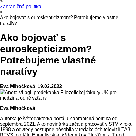
>
Zahraničná politika
>
Ako bojovať s euroskepticizmom? Potrebujeme vlastné
naratívy
Ako bojovať s
euroskepticizmom?
Potrebujeme vlastné
naratívy
Eva Mihočková, 19.03.2023
Aneta Világi, prodekanka Filozofickej fakulty UK pre
medzinárodné vzťahy
Eva Mihočková
Autorka je šéfredaktorka portálu Zahraničná politika od
septembra 2021. Ako novinárka začala pracovať v STV v roku
1998 a odvtedy postupne pôsobila v redakciách televízií TA3,
RTVS, portálu Euractiv.sk a týždenníkov Plus7dní a Trend.