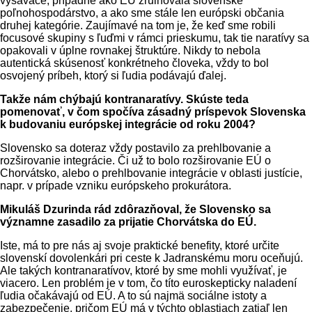
vysávače, prípadne ako EÚ zruinovala slovenské
poľnohospodárstvo, a ako sme stále len európski občania
druhej kategórie. Zaujímavé na tom je, že keď sme robili
focusové skupiny s ľuďmi v rámci prieskumu, tak tie naratívy sa
opakovali v úplne rovnakej štruktúre. Nikdy to nebola
autentická skúsenosť konkrétneho človeka, vždy to bol
osvojený príbeh, ktorý si ľudia podávajú ďalej.
Takže nám chýbajú kontranaratívy. Skúste teda
pomenovať, v čom spočíva zásadný príspevok Slovenska
k budovaniu európskej integrácie od roku 2004?
Slovensko sa doteraz vždy postavilo za prehlbovanie a
rozširovanie integrácie. Či už to bolo rozširovanie EÚ o
Chorvátsko, alebo o prehlbovanie integrácie v oblasti justície,
napr. v prípade vzniku európskeho prokurátora.
Mikuláš Dzurinda rád zdôrazňoval, že Slovensko sa
významne zasadilo za prijatie Chorvátska do EÚ.
Iste, má to pre nás aj svoje praktické benefity, ktoré určite
slovenskí dovolenkári pri ceste k Jadranskému moru oceňujú.
Ale takých kontranaratívov, ktoré by sme mohli využívať, je
viacero. Len problém je v tom, čo títo euroskepticky naladení
ľudia očakávajú od EÚ. A to sú najmä sociálne istoty a
zabezpečenie, pričom EÚ má v týchto oblastiach zatiaľ len