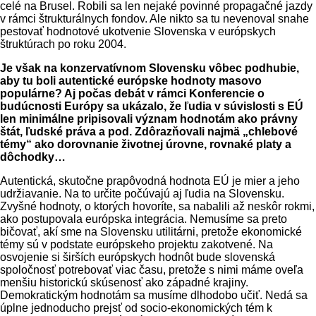
celé na Brusel. Robili sa len nejaké povinné propagačné jazdy
v rámci štrukturálnych fondov. Ale nikto sa tu nevenoval snahe
pestovať hodnotové ukotvenie Slovenska v európskych
štruktúrach po roku 2004.
Je však na konzervatívnom Slovensku vôbec podhubie,
aby tu boli autentické európske hodnoty masovo
populárne? Aj počas debát v rámci Konferencie o
budúcnosti Európy sa ukázalo, že ľudia v súvislosti s EÚ
len minimálne pripisovali význam hodnotám ako právny
štát, ľudské práva a pod. Zdôrazňovali najmä „chlebové
témy“ ako dorovnanie životnej úrovne, rovnaké platy a
dôchodky…
Autentická, skutočne prapôvodná hodnota EÚ je mier a jeho
udržiavanie. Na to určite počúvajú aj ľudia na Slovensku.
Zvyšné hodnoty, o ktorých hovoríte, sa nabalili až neskôr rokmi,
ako postupovala európska integrácia. Nemusíme sa preto
bičovať, akí sme na Slovensku utilitárni, pretože ekonomické
témy sú v podstate európskeho projektu zakotvené. Na
osvojenie si širších európskych hodnôt bude slovenská
spoločnosť potrebovať viac času, pretože s nimi máme oveľa
menšiu historickú skúsenosť ako západné krajiny.
Demokratickým hodnotám sa musíme dlhodobo učiť. Nedá sa
úplne jednoducho prejsť od socio-ekonomických tém k