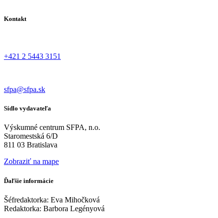
Kontakt
+421 2 5443 3151
sfpa@sfpa.sk
Sídlo vydavateľa
Výskumné centrum SFPA, n.o.
Staromestská 6/D
811 03 Bratislava
Zobraziť na mape
Ďaľšie informácie
Šéfredaktorka: Eva Mihočková
Redaktorka: Barbora Legényová