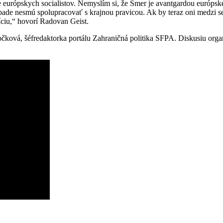
rópskych socialistov. Nemyslím si, že Smer je avantgardou európskej ľa
de nesmú spolupracovať s krajnou pravicou. Ak by teraz oni medzi seba
zíciu,“ hovorí Radovan Geist.
čková, šéfredaktorka portálu Zahraničná politika SFPA. Diskusiu organ
.