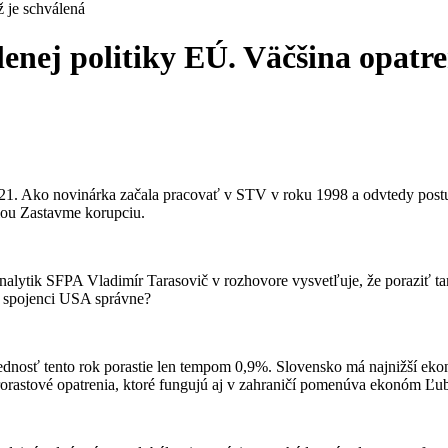
ž je schválená
enej politiky EÚ. Väčšina opatre
021. Ako novinárka začala pracovať v STV v roku 1998 a odvtedy postu
iou Zastavme korupciu.
nalytik SFPA Vladimír Tarasovič v rozhovore vysvetľuje, že poraziť tam
i spojenci USA správne?
osť tento rok porastie len tempom 0,9%. Slovensko má najnižší ekono
orastové opatrenia, ktoré fungujú aj v zahraničí pomenúva ekonóm Ľu