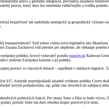
, medzinárodné právo a globálnu integráciu, prechádza zásadnou trans
hodobý proces, ktorý dnes len nadobúda viditeľnejšiu a tvrdšiu podobu.
ická bezpečnosť tak nadobúda strategický aj geopolitický význam osobi
v.
ej transparentnosti? Tretí sektor vníma novú legislatívu ako šikanózn
r Zuzana Zacharová vidí priestor pre zlepšenie, ale obhajuje potrebu t
európskej politiky, hovorí vydavateľ portálu
euractiv.sk
Radovan Geist. 
úce zloženie Európskej komisie a jej politiky.
krajnej pravice vo viacerých témach – napríklad v otázkach migrácie. 
cie EÚ. Analytik nepredpokladá zásadné zvrátenie politiky Green deal, 
pôsobiť novým požiadavkám, rsp. príde viac investícií do nabíjacej inf
tlivých politických frakcií. Pre strany Smer a Hlas to bude výzva, či
 podarí, pretože Smer má dnes rétoriku krajne pravicových strán.