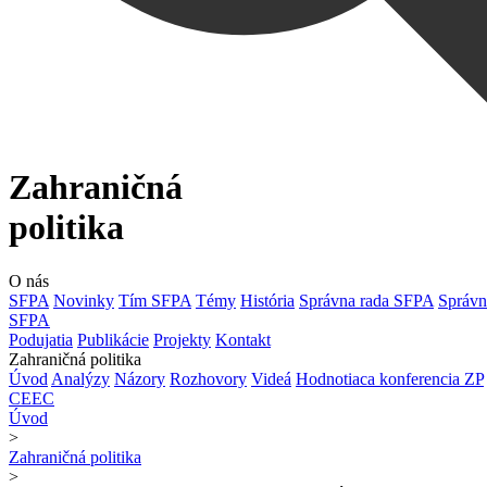
Zahraničná
politika
O nás
SFPA
Novinky
Tím SFPA
Témy
História
Správna rada SFPA
Správn
SFPA
Podujatia
Publikácie
Projekty
Kontakt
Zahraničná politika
Úvod
Analýzy
Názory
Rozhovory
Videá
Hodnotiaca konferencia ZP
CEEC
Úvod
>
Zahraničná politika
>