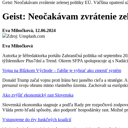
Geist: Neočakávam zvrátenie zelenej politiky EÚ. Väčšina opatrení u
Geist: Neočakávam zvrátenie zel
Eva Mihočková, 12.06.2024
Zdroj: Unsplash.com
Eva Mihočková
Autorka je šéfredaktorka portálu Zahraničná politika od septembra 2
týždenníkov Plus7dní a Trend. Okrem SFPA spolupracuje aj s Nadác
Vojna na Blízkom Východe – ľahšie je vyhrať ako zmeniť systém
Donald Trump začal vojnu proti Iránu bez jasného cieľa a stratégie. A
presunul svoju obranu mimo vlastného územia. Zachovali sa európsk
Ako zvýšiť ekonomický rast Slovenska
Slovenská ekonomika stagnuje a podľa Rady pre rozpočtovú zodpovedn
Vláda preto hľadá spôsoby, ako podporiť hospodársky rast. Možné pr
Vstupujeme do éry funkčných koalícií