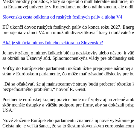
Medzinárodný poriadok, ktorý sa opieral o multilaterálne inštitúcie
na Erasmovej univerzite v Rotterdame, nejde o náhlu zmenu, ale o dl
Slovenská cesta odklonu od ruských fosílnych palív a úloha V4
EÚ ukončí dovoz ruských fosílnych palív do konca roku 2027. Energet
prepojenia v rámci V4 mu umožnili diverzifikovať trasy i dodávateľo
Aká je situácia mimovládneho sektora na Slovensku?
Je nový zákon o mimovládkach bič na neziskovky alebo nástroj k väčš
sa obrátil na Ústavný súd. Splnomocnenkyňa vlády pre občiansky sekto
Voľby do Európskeho parlamentu ukázali úzke prepojenie národnej a 
strán v Európskom parlamente, čo môže mať zásadné dôsledky pre bud
„Dá sa očakávať, že aj mainstreamové strany budú preberať rétoriku 
bezpečnostného problému,“ hovorí R. Geist.
Posilnenie európskej krajnej pravice bude mať vplyv aj na zelené ambí
skôr menšie ústupky a väčšiu podporu pre firmy, aby sa dokázali pris
USA.“
Nové zloženie Európskeho parlamentu znamená aj nové vytváranie jedno
Geista nie je veľká šanca, že sa to šiestim slovenským europoslancom