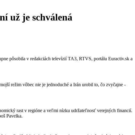
ní už je schválená
pne pôsobila v redakciách televízií TA3, RTVS, portálu Euractiv.sk a
ojší režim vôbec nie je jednoduché a Irán urobil to, čo zvyčajne -
mický rast v regióne a veľmi nízku udržateľnosť verejných financií.
boš Pavelka.