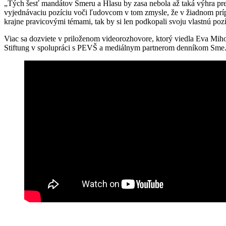
„Tých šesť mandátov Smeru a Hlasu by zasa nebola až taká výhra pre eu
vyjednávaciu pozíciu voči ľudovcom v tom zmysle, že v žiadnom prípa
krajne pravicovými témami, tak by si len podkopali svoju vlastnú po
Viac sa dozviete v priloženom videorozhovore, ktorý viedla Eva Miho
Stiftung v spolupráci s PEVŠ a mediálnym partnerom denníkom Sme