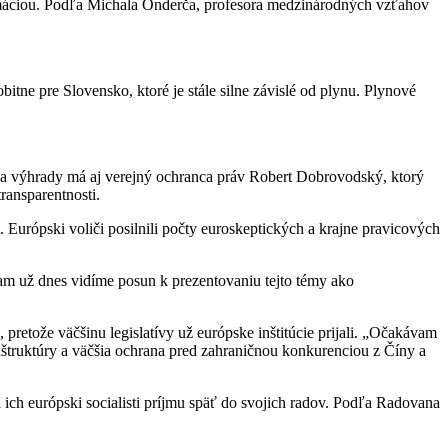
formáciou. Podľa Michala Onderča, profesora medzinárodných vzťahov
tne pre Slovensko, ktoré je stále silne závislé od plynu. Plynové
u a výhrady má aj verejný ochranca práv Robert Dobrovodský, ktorý
ransparentnosti.
Európski voliči posilnili počty euroskeptických a krajne pravicových
Tam už dnes vidíme posun k prezentovaniu tejto témy ako
pretože väčšinu legislatívy už európske inštitúcie prijali. „Očakávam
raštruktúry a väčšia ochrana pred zahraničnou konkurenciou z Číny a
 ich európski socialisti príjmu späť do svojich radov. Podľa Radovana