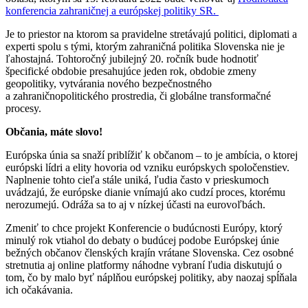
konferencia zahraničnej a európskej politiky SR.
Je to priestor na ktorom sa pravidelne stretávajú politici, diplomati a
experti spolu s tými, ktorým zahraničná politika Slovenska nie je
ľahostajná. Tohtoročný jubilejný 20. ročník bude hodnotiť
špecifické obdobie presahujúce jeden rok, obdobie zmeny
geopolitiky, vytvárania nového bezpečnostného
a zahraničnopolitického prostredia, či globálne transformačné
procesy.
Občania, máte slovo!
Európska únia sa snaží priblížiť k občanom – to je ambícia, o ktorej
európski lídri a elity hovoria od vzniku európskych spoločenstiev.
Naplnenie tohto cieľa stále uniká, ľudia často v prieskumoch
uvádzajú, že európske dianie vnímajú ako cudzí proces, ktorému
nerozumejú. Odráža sa to aj v nízkej účasti na eurovoľbách.
Zmeniť to chce projekt Konferencie o budúcnosti Európy, ktorý
minulý rok vtiahol do debaty o budúcej podobe Európskej únie
bežných občanov členských krajín vrátane Slovenska. Cez osobné
stretnutia aj online platformy náhodne vybraní ľudia diskutujú o
tom, čo by malo byť náplňou európskej politiky, aby naozaj spĺňala
ich očakávania.