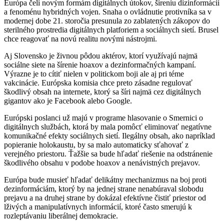
Európa čelí novým formám digitálnych útokov, šíreniu dizinformácií
a fenoménu hybridných vojen. Snaha o ovládnutie protivníka sa v
modernej dobe 21. storočia presunula zo zablatených zákopov do
sterilného prostredia digitálnych platforiem a sociálnych sietí. Brusel
chce reagovať na novú realitu novými nástrojmi.
Aj Slovensko je živnou pôdou aktérov, ktorí využívajú najmä
sociálne siete na šírenie hoaxov a dezinformačných kampaní.
Výrazne je to cítiť nielen v politickom boji ale aj pri téme
vakcinácie. Európska komisia chce preto zásadne regulovať
škodlivý obsah na internete, ktorý sa šíri najmä cez digitálnych
gigantov ako je Facebook alebo Google.
Európski poslanci už majú v programe hlasovanie o Smernici o
digitálnych službách, ktorá by mala pomôcť eliminovať negatívne
komunikačné efekty sociálnych sietí. Ilegálny obsah, ako napríklad
popieranie holokaustu, by sa malo automaticky sťahovať z
verejného priestoru. Ťažšie sa bude hľadať riešenie na odstránenie
škodlivého obsahu v podobe hoaxov a nenávistných prejavov.
Európa bude musieť hľadať delikátny mechanizmus na boj proti
dezinformáciám, ktorý by na jednej strane nenabúraval slobodu
prejavu a na druhej strane by dokázal efektívne čistiť priestor od
lživých a manipulatívnych informácií, ktoré často smerujú k
rozleptávaniu liberálnej demokracie.