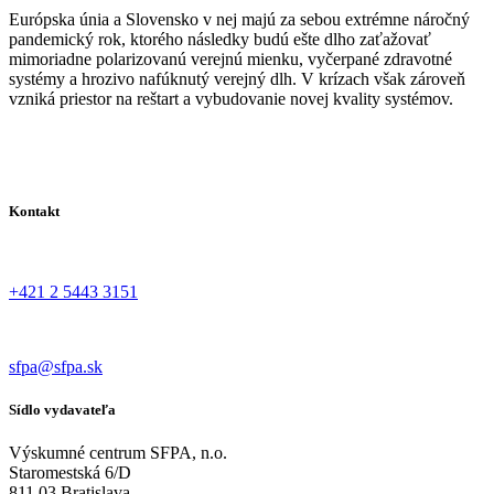
Európska únia a Slovensko v nej majú za sebou extrémne náročný
pandemický rok, ktorého následky budú ešte dlho zaťažovať
mimoriadne polarizovanú verejnú mienku, vyčerpané zdravotné
systémy a hrozivo nafúknutý verejný dlh. V krízach však zároveň
vzniká priestor na reštart a vybudovanie novej kvality systémov.
Kontakt
+421 2 5443 3151
sfpa@sfpa.sk
Sídlo vydavateľa
Výskumné centrum SFPA, n.o.
Staromestská 6/D
811 03 Bratislava