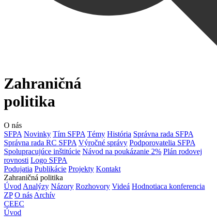
Zahraničná
politika
O nás
SFPA
Novinky
Tím SFPA
Témy
História
Správna rada SFPA
Správna rada RC SFPA
Výročné správy
Podporovatelia SFPA
Spolupracujúce inštitúcie
Návod na poukázanie 2%
Plán rodovej
rovnosti
Logo SFPA
Podujatia
Publikácie
Projekty
Kontakt
Zahraničná politika
Úvod
Analýzy
Názory
Rozhovory
Videá
Hodnotiaca konferencia
ZP
O nás
Archív
CEEC
Úvod