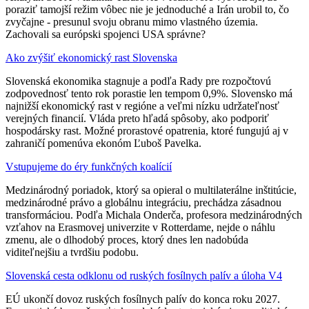
poraziť tamojší režim vôbec nie je jednoduché a Irán urobil to, čo
zvyčajne - presunul svoju obranu mimo vlastného územia.
Zachovali sa európski spojenci USA správne?
Ako zvýšiť ekonomický rast Slovenska
Slovenská ekonomika stagnuje a podľa Rady pre rozpočtovú
zodpovednosť tento rok porastie len tempom 0,9%. Slovensko má
najnižší ekonomický rast v regióne a veľmi nízku udržateľnosť
verejných financií. Vláda preto hľadá spôsoby, ako podporiť
hospodársky rast. Možné prorastové opatrenia, ktoré fungujú aj v
zahraničí pomenúva ekonóm Ľuboš Pavelka.
Vstupujeme do éry funkčných koalícií
Medzinárodný poriadok, ktorý sa opieral o multilaterálne inštitúcie,
medzinárodné právo a globálnu integráciu, prechádza zásadnou
transformáciou. Podľa Michala Onderča, profesora medzinárodných
vzťahov na Erasmovej univerzite v Rotterdame, nejde o náhlu
zmenu, ale o dlhodobý proces, ktorý dnes len nadobúda
viditeľnejšiu a tvrdšiu podobu.
Slovenská cesta odklonu od ruských fosílnych palív a úloha V4
EÚ ukončí dovoz ruských fosílnych palív do konca roku 2027.