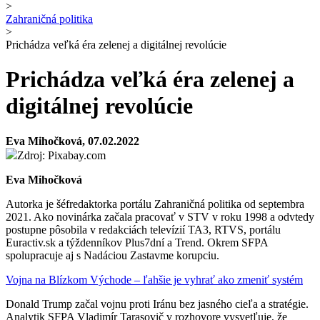
>
Zahraničná politika
>
Prichádza veľká éra zelenej a digitálnej revolúcie
Prichádza veľká éra zelenej a
digitálnej revolúcie
Eva Mihočková, 07.02.2022
Zdroj: Pixabay.com
Eva Mihočková
Autorka je šéfredaktorka portálu Zahraničná politika od septembra
2021. Ako novinárka začala pracovať v STV v roku 1998 a odvtedy
postupne pôsobila v redakciách televízií TA3, RTVS, portálu
Euractiv.sk a týždenníkov Plus7dní a Trend. Okrem SFPA
spolupracuje aj s Nadáciou Zastavme korupciu.
Vojna na Blízkom Východe – ľahšie je vyhrať ako zmeniť systém
Donald Trump začal vojnu proti Iránu bez jasného cieľa a stratégie.
Analytik SFPA Vladimír Tarasovič v rozhovore vysvetľuje, že