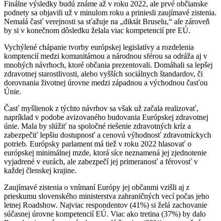
Finálne výsledky budú známe až v roku 2022, ale prvé občianske
podnety sa objavili už v minulom roku a priniesli zaujímavé zistenia.
Nemalá časť verejnosti sa sťažuje na „diktát Bruselu,“ ale zároveň
by si v konečnom dôsledku želala viac kompetencií pre EÚ.
Vychýlené chápanie tvorby európskej legislatívy a rozdelenia
komptencií medzi komunitárnou a národnou sférou sa odráža aj v
mnohých návrhoch, ktoré občania prezentovali. Domáhali sa lepšej
zdravotnej starostlivosti, alebo vyšších sociálnych štandardov, či
dorovnania životnej úrovne medzi západnou a východnou časťou
Únie.
Časť myšlienok z týchto návrhov sa však už začala realizovať,
napríklad v podobe avizovaného budovania Európskej zdravotnej
únie. Mala by slúžiť na spoločné riešenie zdravotných kríz a
zabezpečiť lepšiu dostupnosť a cenovú výhodnosť zdravotníckych
potrieb. Európsky parlament má tiež v roku 2022 hlasovať o
európskej minimálnej mzde, ktorá síce neznamená jej zjednotenie
vyjadrené v eurách, ale zabezpečí jej primeranosť a férovosť v
každej členskej krajine.
Zaujímavé zistenia o vnímaní Európy jej občanmi vzišli aj z
prieskumu slovenského ministerstva zahraničných vecí počas jeho
letnej Roadshow. Najviac respondentov (41%) si želá zachovanie
súčasnej úrovne kompetencií EÚ. Viac ako tretina (37%) by dalo