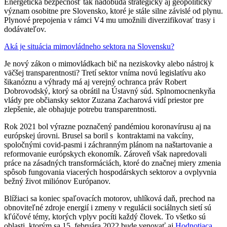
Energetická bezpečnosť tak nadobúda strategický aj geopolitický
význam osobitne pre Slovensko, ktoré je stále silne závislé od plynu.
Plynové prepojenia v rámci V4 mu umožnili diverzifikovať trasy i
dodávateľov.
Aká je situácia mimovládneho sektora na Slovensku?
Je nový zákon o mimovládkach bič na neziskovky alebo nástroj k
väčšej transparentnosti? Tretí sektor vníma novú legislatívu ako
šikanóznu a výhrady má aj verejný ochranca práv Robert
Dobrovodský, ktorý sa obrátil na Ústavný súd. Splnomocnenkyňa
vlády pre občiansky sektor Zuzana Zacharová vidí priestor pre
zlepšenie, ale obhajuje potrebu transparentnosti.
Rok 2021 bol výrazne poznačený pandémiou koronavírusu aj na
európskej úrovni. Brusel sa boril s kontraktami na vakcíny,
spoločnými covid-pasmi i záchranným plánom na naštartovanie a
reformovanie európskych ekonomík. Zároveň však napredovali
práce na zásadných transformáciách, ktoré do značnej miery zmenia
spôsob fungovania viacerých hospodárskych sektorov a ovplyvnia
bežný život miliónov Európanov.
Blížiaci sa koniec spaľovacích motorov, uhlíková daň, prechod na
obnoviteľné zdroje energií i zmeny v regulácii sociálnych sietí sú
kľúčové témy, ktorých vplyv pocíti každý človek. To všetko sú
oblasti, ktorým sa 15. februára 2022 bude venovať aj
Hodnotiaca