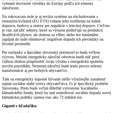
vybrané dovezené výrobky do Európy podľa ich emisnej
náročnosti.
Na rokovacom stole je aj revízia systému na obchodovanie s
emisnými kvótami (EU ETS) vrátane jeho rozšírenia na lodnú
dopravu, budovy a zmeny pre regulácie v leteckej doprave. Cieľom
je viac zaťažiť sektory, ktoré sa výrazne podieľajú na produkcii
škodlivých plynov, ale doteraz sa vôbec alebo len minimálne
zapájali do snáh eliminovať negatívne dopady ich prevádzky na
životné prostredie.
Pre európsky a špeciálne slovenský priemysel to bude veľkou
výzvou. Mnohé energeticky náročné odvetvia budú stáť pred
ťažkou úlohou prispôsobiť svoju výrobu a energetickú spotrebu
novým pravidlám. Nemenej náročný bude tento proces zelenej
transformácie aj pre bežných obyvateľov.
Tlak na energeticky úsporné bývanie môže výraznejšie zasiahnuť
najmä sociálne slabé vrstvy obyvateľstva, čo je špecifický problém
Slovenska. Preto bude veľmi dôležité vytvorenie Sociálneho
klimatického fondu, ktorý by mal zmierňovať sociálne dopady novej
klimatickej politiky sumou viac ako 72 miliárd eur.
Giganti v hľadáčiku