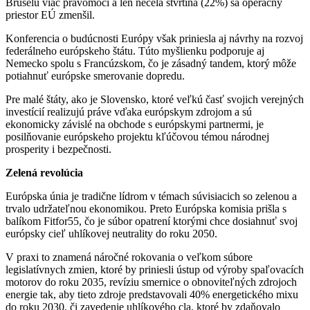
Bruselu viac právomocí a len necelá štvrtina (22%) sa operačný
priestor EÚ zmenšil.
Konferencia o budúcnosti Európy však priniesla aj návrhy na rozvoj
federálneho európskeho štátu. Túto myšlienku podporuje aj
Nemecko spolu s Francúzskom, čo je zásadný tandem, ktorý môže
potiahnuť európske smerovanie dopredu.
Pre malé štáty, ako je Slovensko, ktoré veľkú časť svojich verejných
investícií realizujú práve vďaka európskym zdrojom a sú
ekonomicky závislé na obchode s európskymi partnermi, je
posilňovanie európskeho projektu kľúčovou témou národnej
prosperity i bezpečnosti.
Zelená revolúcia
Európska únia je tradične lídrom v témach súvisiacich so zelenou a
trvalo udržateľnou ekonomikou. Preto Európska komisia prišla s
balíkom Fitfor55, čo je súbor opatrení ktorými chce dosiahnuť svoj
európsky cieľ uhlíkovej neutrality do roku 2050.
V praxi to znamená náročné rokovania o veľkom súbore
legislatívnych zmien, ktoré by priniesli ústup od výroby spaľovacích
motorov do roku 2035, revíziu smernice o obnoviteľných zdrojoch
energie tak, aby tieto zdroje predstavovali 40% energetického mixu
do roku 2030, či zavedenie uhlíkového cla, ktoré by zdaňovalo