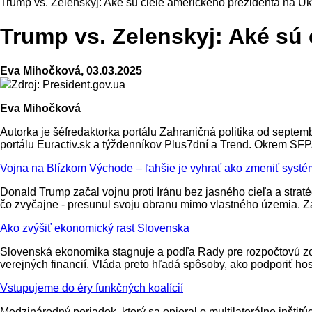
Trump vs. Zelenskyj: Aké sú ciele amerického prezidenta na Uk
Trump vs. Zelenskyj: Aké sú 
Eva Mihočková, 03.03.2025
Zdroj: President.gov.ua
Eva Mihočková
Autorka je šéfredaktorka portálu Zahraničná politika od septe
portálu Euractiv.sk a týždenníkov Plus7dní a Trend. Okrem SF
Vojna na Blízkom Východe – ľahšie je vyhrať ako zmeniť systé
Donald Trump začal vojnu proti Iránu bez jasného cieľa a straté
čo zvyčajne - presunul svoju obranu mimo vlastného územia. 
Ako zvýšiť ekonomický rast Slovenska
Slovenská ekonomika stagnuje a podľa Rady pre rozpočtovú zod
verejných financií. Vláda preto hľadá spôsoby, ako podporiť h
Vstupujeme do éry funkčných koalícií
Medzinárodný poriadok, ktorý sa opieral o multilaterálne inšt