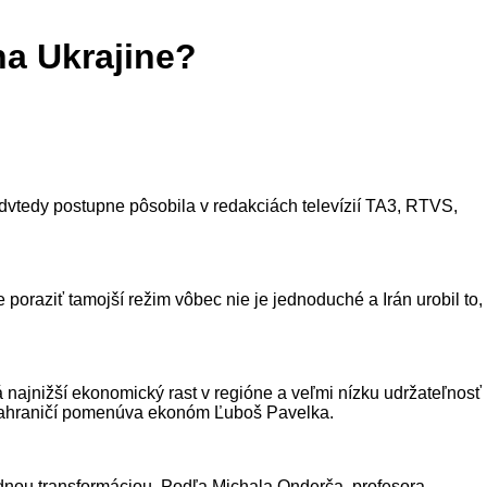
na Ukrajine?
dvtedy postupne pôsobila v redakciách televízií TA3, RTVS,
 poraziť tamojší režim vôbec nie je jednoduché a Irán urobil to,
ajnižší ekonomický rast v regióne a veľmi nízku udržateľnosť
 v zahraničí pomenúva ekonóm Ľuboš Pavelka.
sadnou transformáciou. Podľa Michala Onderča, profesora