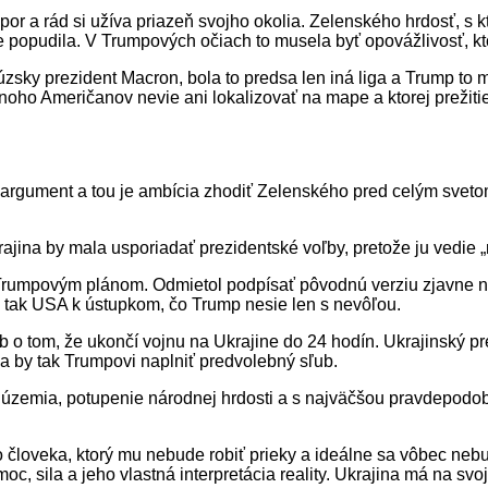
or a rád si užíva priazeň svojho okolia. Zelenského hrdosť, s k
popudila. V Trumpových očiach to musela byť opovážlivosť, kto
sky prezident Macron, bola to predsa len iná liga a Trump to mo
mnoho Američanov nevie ani lokalizovať na mape a ktorej prežiti
rgument a tou je ambícia zhodiť Zelenského pred celým svetom
jina by mala usporiadať prezidentské voľby, pretože ju vedie „n
 Trumpovým plánom. Odmietol podpísať pôvodnú verziu zjavne n
l tak USA k ústupkom, čo Trump nesie len s nevôľou.
b o tom, že ukončí vojnu na Ukrajine do 24 hodín. Ukrajinský pr
a by tak Trumpovi naplniť predvolebný sľub.
 územia, potupenie národnej hrdosti a s najväčšou pravdepodobn
ho človeka, ktorý mu nebude robiť prieky a ideálne sa vôbec ne
oc, sila a jeho vlastná interpretácia reality. Ukrajina má na svo