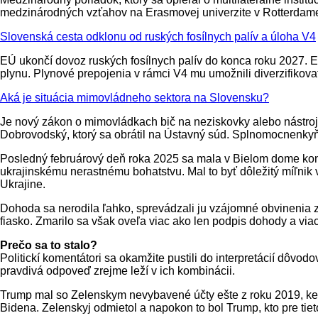
medzinárodných vzťahov na Erasmovej univerzite v Rotterdame, 
Slovenská cesta odklonu od ruských fosílnych palív a úloha V4
EÚ ukončí dovoz ruských fosílnych palív do konca roku 2027. En
plynu. Plynové prepojenia v rámci V4 mu umožnili diverzifikovať
Aká je situácia mimovládneho sektora na Slovensku?
Je nový zákon o mimovládkach bič na neziskovky alebo nástroj 
Dobrovodský, ktorý sa obrátil na Ústavný súd. Splnomocnenkyňa
Posledný februárový deň roka 2025 sa mala v Bielom dome kon
ukrajinskému nerastnému bohatstvu. Mal to byť dôležitý míľnik
Ukrajine.
Dohoda sa nerodila ľahko, sprevádzali ju vzájomné obvinenia z
fiasko. Zmarilo sa však oveľa viac ako len podpis dohody a viac
Prečo sa to stalo?
Politickí komentátori sa okamžite pustili do interpretácií dôv
pravdivá odpoveď zrejme leží v ich kombinácii.
Trump mal so Zelenskym nevybavené účty ešte z roku 2019, keď 
Bidena. Zelenskyj odmietol a napokon to bol Trump, kto pre ti