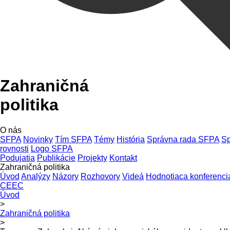
Zahraničná
politika
O nás
SFPA
Novinky
Tím SFPA
Témy
História
Správna rada SFPA
Sp
rovnosti
Logo SFPA
Podujatia
Publikácie
Projekty
Kontakt
Zahraničná politika
Úvod
Analýzy
Názory
Rozhovory
Videá
Hodnotiaca konferenci
CEEC
Úvod
>
Zahraničná politika
>