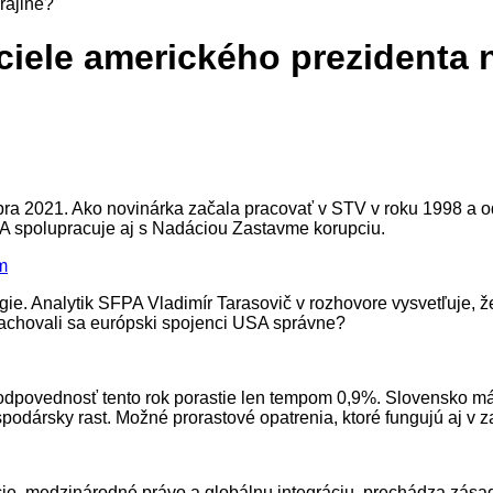
rajine?
ciele amerického prezidenta 
mbra 2021. Ako novinárka začala pracovať v STV v roku 1998 a o
PA spolupracuje aj s Nadáciou Zastavme korupciu.
m
gie. Analytik SFPA Vladimír Tarasovič v rozhovore vysvetľuje, že
Zachovali sa európski spojenci USA správne?
povednosť tento rok porastie len tempom 0,9%. Slovensko má n
ospodársky rast. Možné prorastové opatrenia, ktoré fungujú aj
itúcie, medzinárodné právo a globálnu integráciu, prechádza zá