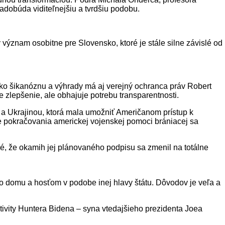
dobúda viditeľnejšiu a tvrdšiu podobu.
význam osobitne pre Slovensko, ktoré je stále silne závislé od
 ako šikanóznu a výhrady má aj verejný ochranca práv Robert
 zlepšenie, ale obhajuje potrebu transparentnosti.
a Ukrajinou, ktorá mala umožniť Američanom prístup k
ie pokračovania americkej vojenskej pomoci brániacej sa
é, že okamih jej plánovaného podpisu sa zmenil na totálne
eho domu a hosťom v podobe inej hlavy štátu. Dôvodov je veľa a
tivity Huntera Bidena – syna vtedajšieho prezidenta Joea