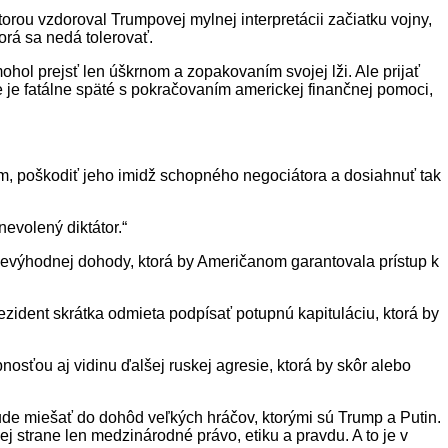
torou vzdoroval Trumpovej mylnej interpretácii začiatku vojny,
rá sa nedá tolerovať.
hol prejsť len úškrnom a zopakovaním svojej lži. Ale prijať
e je fatálne späté s pokračovaním americkej finančnej pomoci,
, poškodiť jeho imidž schopného negociátora a dosiahnuť tak
evolený diktátor.“
evýhodnej dohody, ktorá by Američanom garantovala prístup k
ezident skrátka odmieta podpísať potupnú kapituláciu, ktorá by
osťou aj vidinu ďalšej ruskej agresie, ktorá by skôr alebo
bude miešať do dohôd veľkých hráčov, ktorými sú Trump a Putin.
jej strane len medzinárodné právo, etiku a pravdu. A to je v