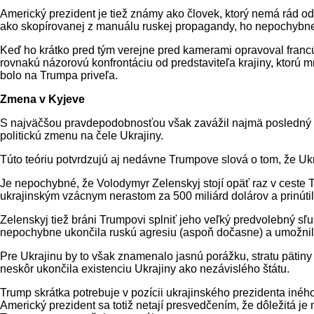
Americký prezident je tiež známy ako človek, ktorý nemá rád odp
ako skopírovanej z manuálu ruskej propagandy, ho nepochybne 
Keď ho krátko pred tým verejne pred kamerami opravoval francúz
rovnakú názorovú konfrontáciu od predstaviteľa krajiny, ktorú 
bolo na Trumpa priveľa.
Zmena v Kyjeve
S najväčšou pravdepodobnosťou však zavážil najmä posledný a
politickú zmenu na čele Ukrajiny.
Túto teóriu potvrdzujú aj nedávne Trumpove slová o tom, že Ukra
Je nepochybné, že Volodymyr Zelenskyj stojí opäť raz v ceste
ukrajinským vzácnym nerastom za 500 miliárd dolárov a prinúti
Zelenskyj tiež bráni Trumpovi splniť jeho veľký predvolebný sľu
nepochybne ukončila ruskú agresiu (aspoň dočasne) a umožnil
Pre Ukrajinu by to však znamenalo jasnú porážku, stratu pätiny
neskôr ukončila existenciu Ukrajiny ako nezávislého štátu.
Trump skrátka potrebuje v pozícii ukrajinského prezidenta iné
Americký prezident sa totiž netají presvedčením, že dôležitá je m