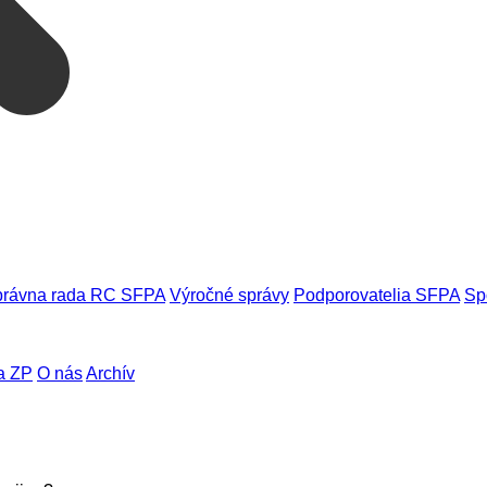
rávna rada RC SFPA
Výročné správy
Podporovatelia SFPA
Sp
a ZP
O nás
Archív