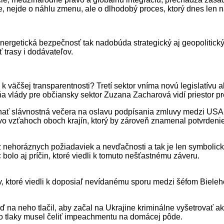
nejde o náhlu zmenu, ale o dlhodobý proces, ktorý dnes len na
ergetická bezpečnosť tak nadobúda strategický aj geopolitický 
 trasy i dodávateľov.
k väčšej transparentnosti? Tretí sektor vníma novú legislatívu
 vlády pre občiansky sektor Zuzana Zacharová vidí priestor pre
ať slávnostná večera na oslavu podpísania zmluvy medzi USA 
 vo vzťahoch oboch krajín, ktorý by zároveň znamenal potvrden
 nehoráznych požiadaviek a nevďačnosti a tak je len symbolick
 bolo aj príčin, ktoré viedli k tomuto nešťastnému záveru.
odov, ktoré viedli k doposiaľ nevídanému sporu medzi šéfom Biel
na neho tlačil, aby začal na Ukrajine kriminálne vyšetrovať ak
eto tlaky musel čeliť impeachmentu na domácej pôde.