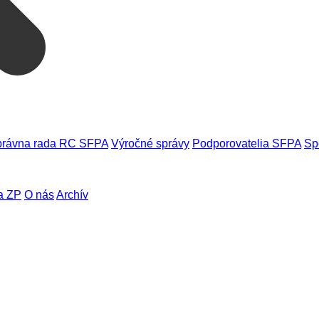
rávna rada RC SFPA
Výročné správy
Podporovatelia SFPA
Sp
a ZP
O nás
Archív