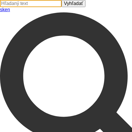
sk
en