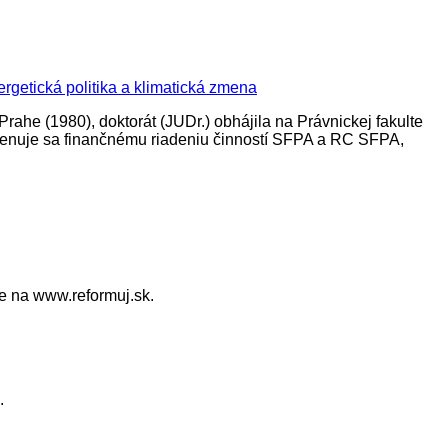
rgetická politika a klimatická zmena
ahe (1980), doktorát (JUDr.) obhájila na Právnickej fakulte
 Venuje sa finančnému riadeniu činností SFPA a RC SFPA,
e na www.reformuj.sk.
.