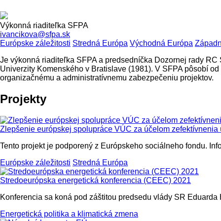
Výkonná riaditeľka SFPA
ivancikova@sfpa.sk
Európske záležitosti
Stredná Európa
Východná Európa
Západn
Je výkonná riaditeľka SFPA a predsedníčka Dozornej rady RC SFP
Univerzity Komenského v Bratislave (1981). V SFPA pôsobí od 
organizačnému a administratívnemu zabezpečeniu projektov.
Projekty
Zlepšenie európskej spolupráce VÚC za účelom zefektívneni
Tento projekt je podporený z Európskeho sociálneho fondu. In
Európske záležitosti
Stredná Európa
Stredoeurópska energetická konferencia (CEEC) 2021
Konferencia sa koná pod záštitou predsedu vlády SR Eduarda 
Energetická politika a klimatická zmena