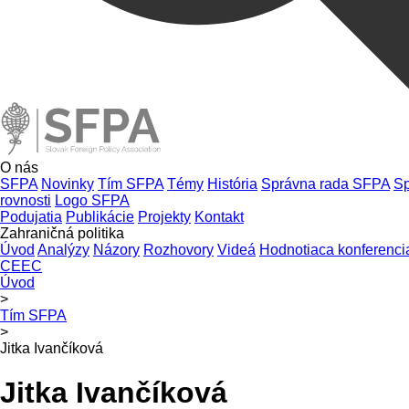
O nás
SFPA
Novinky
Tím SFPA
Témy
História
Správna rada SFPA
Sp
rovnosti
Logo SFPA
Podujatia
Publikácie
Projekty
Kontakt
Zahraničná politika
Úvod
Analýzy
Názory
Rozhovory
Videá
Hodnotiaca konferenci
CEEC
Úvod
>
Tím SFPA
>
Jitka Ivančíková
Jitka Ivančíková