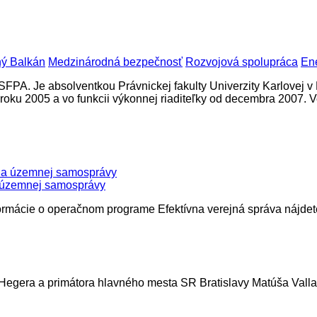
ý Balkán
Medzinárodná bezpečnosť
Rozvojová spolupráca
Ene
A. Je absolventkou Právnickej fakulty Univerzity Karlovej v Pr
roku 2005 a vo funkcii výkonnej riaditeľky od decembra 2007.
a územnej samosprávy
formácie o operačnom programe Efektívna verejná správa nájdet
Hegera a primátora hlavného mesta SR Bratislavy Matúša Valla