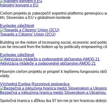
Národný konvent o EÚ
Cieľom projektu je zabezpečiť expertnú platformu generujúcu a
trh; Slovensko a EÚ v globálnom kontexte
Európske záležitosti
Towards a Citizens’ Union (2CU)
Building on the notion of increasing social, economic and politi
can be rescued from the bottom up by politically empowering citi
Európske záležitosti
Aktivizácia mládeže a zodpovedné občianstvo AMOG 21
Hlavným cieľom projektu je prispieť k lepšiemu fungovaniu občia
vlády.
Východná Európa
Rozvojová spolupráca
Bezpečná a inkluzívna hranica medzi Slovenskom a Ukrajinou
Spoločná hranica s dĺžkou iba 97 km nie je len hranicou dobrý