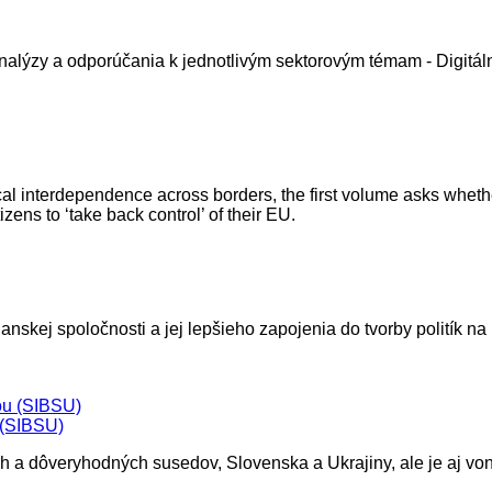
nalýzy a odporúčania k jednotlivým sektorovým témam - Digitál
cal interdependence across borders, the first volume asks whethe
zens to ‘take back control’ of their EU.
nskej spoločnosti a jej lepšieho zapojenia do tvorby politík na 
 (SIBSU)
ch a dôveryhodných susedov, Slovenska a Ukrajiny, ale je aj v